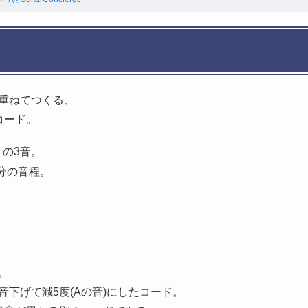
は
み重ねてつくる、
コード。
」の3音。
分の音程。
。
を半音下げて減5度(Aの音)にしたコード。