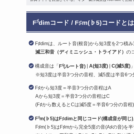
♯
F
dimコード / F♯m(♭5)コードと
F♯dimは、ルート音(根音)から短3度を2つ積
減三和音（ディミニッシュ・トライアド）
の
♯
構成音は「
F
(ルート音)
|
A(短3度)
|
C(減5度)
※短3度は半音3つ分の音程、減5度は半音6つ
F♯から短3度＝半音3つ分の音程はA
Aから短3度＝半音3つ分の音程はC
(F♯から数えるとCは減5度＝半音6つ分の音程)
♯
F
m(♭5)はF♯dimと同じコード(構成音が同じ)
F♯m(♭5)はF♯mから完全5度の音(A♯の音)