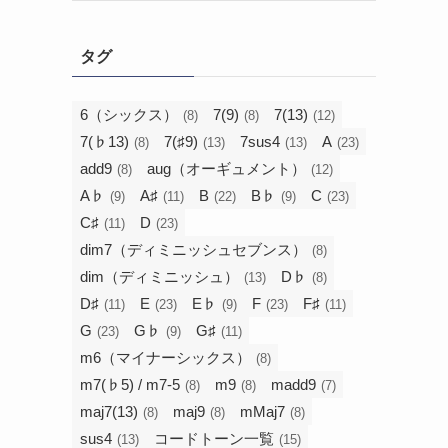
タグ
6（シックス）
7(9)
7(13)
(8)
(8)
(12)
7(♭13)
7(♯9)
7sus4
A
(8)
(13)
(13)
(23)
add9
aug（オーギュメント）
(8)
(12)
A♭
A♯
B
B♭
C
(9)
(11)
(22)
(9)
(23)
C♯
D
(11)
(23)
dim7（ディミニッシュセブンス）
(8)
dim（ディミニッシュ）
D♭
(13)
(8)
D♯
E
E♭
F
F♯
(11)
(23)
(9)
(23)
(11)
G
G♭
G♯
(23)
(9)
(11)
m6（マイナーシックス）
(8)
m7(♭5) / m7-5
m9
madd9
(8)
(8)
(7)
maj7(13)
maj9
mMaj7
(8)
(8)
(8)
sus4
コードトーン一覧
(13)
(15)