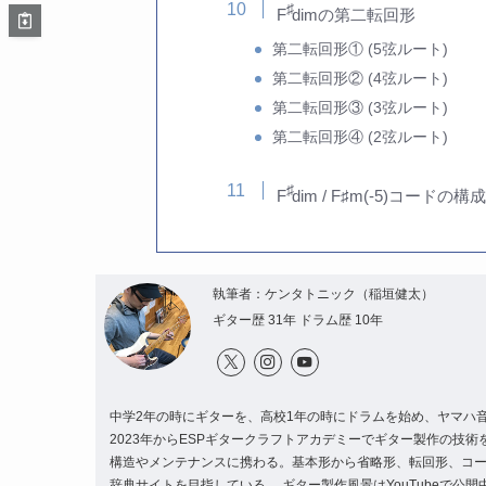
♯
F
dimの第二転回形
第二転回形① (5弦ルート)
第二転回形② (4弦ルート)
第二転回形③ (3弦ルート)
第二転回形④ (2弦ルート)
♯
F
dim / F♯m(-5)コードの構
執筆者：ケンタトニック（稲垣健太）
ギター歴 31年 ドラム歴 10年
中学2年の時にギターを、高校1年の時にドラムを始め、ヤマハ
2023年からESPギタークラフトアカデミーでギター製作の技
構造やメンテナンスに携わる。基本形から省略形、転回形、コ
辞典サイトを目指している。 ギター製作風景はYouTubeで公開