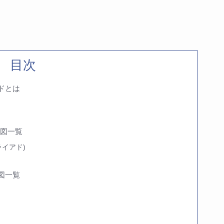
目次
ードとは
指板図一覧
イアド)
図一覧