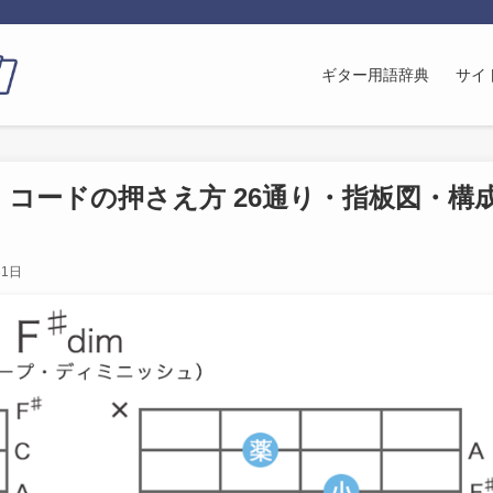
ギター用語辞典
サイ
(G♭m-5) コードの押さえ方 26通り・指板図・構
31日