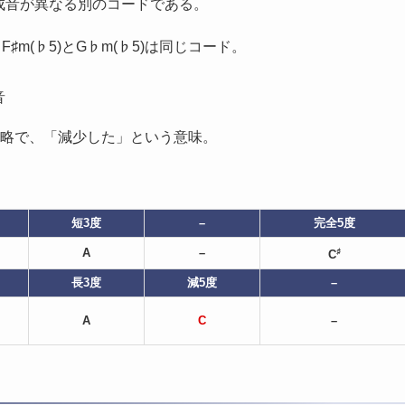
は構成音が異なる別のコードである。
F♯m(♭5)とG♭m(♭5)は同じコード。
音
ト)」の略で、「減少した」という意味。
短3度
–
完全5度
A
–
♯
C
長3度
減5度
–
A
C
–