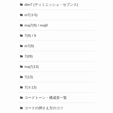
dim7 (ディミニッシュ・セブンス)
m7(♭5)
maj7(9) / maj9
7(9) / 9
m7(9)
7(♯9)
maj7(13)
7(13)
7(♭13)
コードトーン・構成音一覧
コードの押さえ方のコツ