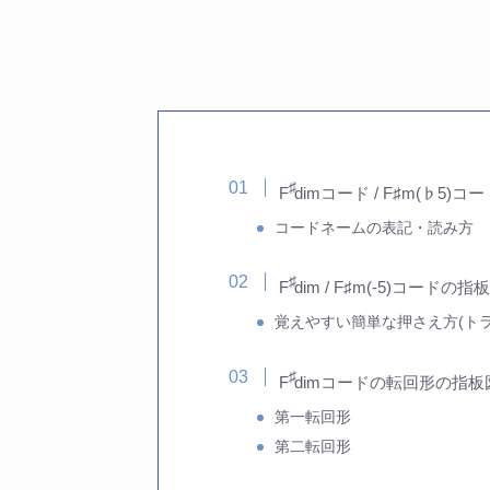
♯
F
dimコード / F♯m(♭5)コ
コードネームの表記・読み方
♯
F
dim / F♯m(-5)コードの
覚えやすい簡単な押さえ方(トラ
♯
F
dimコードの転回形の指板
第一転回形
第二転回形