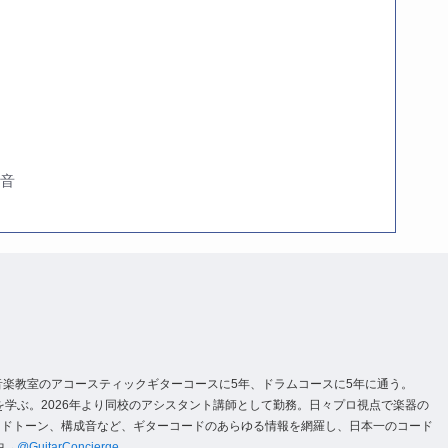
成音
音楽教室のアコースティックギターコースに5年、ドラムコースに5年に通う。
術を学ぶ。2026年より同校のアシスタント講師として勤務。日々プロ視点で楽器の
ードトーン、構成音など、ギターコードのあらゆる情報を網羅し、日本一のコード
中→
@GuitarConcierge