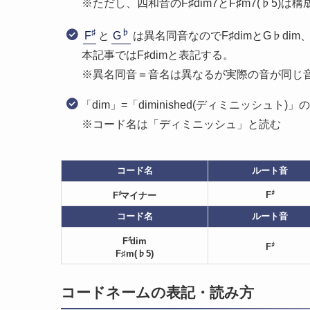
※ただし、四和音のF♯dim7とF♯m7(♭5)
♯
♭
F
と
G
は異名同音なのでF♯dimとG♭dim、
本記事ではF♯dimと表記する。
※異名同音＝音名は異なるが実際の音が同じ
「dim」=「diminished(ディミニッシュ
※コード名は「ディミニッシュ」と読む
コード名
ルート音
♯
♯
F
マイナー
F
コード名
ルート音
♯
F
dim
♯
F
F♯m(♭5)
コードネームの表記・読み方