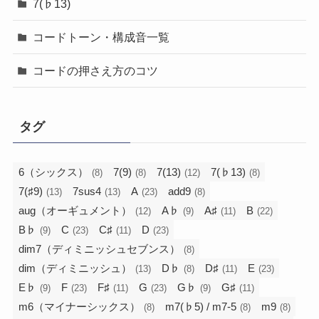
7(♭13)
コードトーン・構成音一覧
コードの押さえ方のコツ
タグ
6（シックス）
7(9)
7(13)
7(♭13)
(8)
(8)
(12)
(8)
7(♯9)
7sus4
A
add9
(13)
(13)
(23)
(8)
aug（オーギュメント）
A♭
A♯
B
(12)
(9)
(11)
(22)
B♭
C
C♯
D
(9)
(23)
(11)
(23)
dim7（ディミニッシュセブンス）
(8)
dim（ディミニッシュ）
D♭
D♯
E
(13)
(8)
(11)
(23)
E♭
F
F♯
G
G♭
G♯
(9)
(23)
(11)
(23)
(9)
(11)
m6（マイナーシックス）
m7(♭5) / m7-5
m9
(8)
(8)
(8)