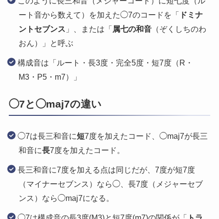
このように長三和音（メジャーコード）に短七度（ル
ート音から数えて）を加えた◯7のコードを「
ドミナ
ントセブンス
」、または「
属七の和音
（ぞくしちのわ
おん）」と呼ぶ
構成音は「ルート・長3度・完全5度・短7度（R・
M3・P5・m7）」
◯7と◯maj7の違い
◯7は長三和音に
短
7度を加えたコード、◯maj7が長三
和音に
長
7度を加えたコード。
長三和音に7度を加える点は同じだが、7度が短7度
（マイナーセブンス）なら◯、長7度（メジャーセブ
ンス）なら◯maj7になる。
◯7は構成音の長3度(M3)と短7度(m7)の関係が「
トラ