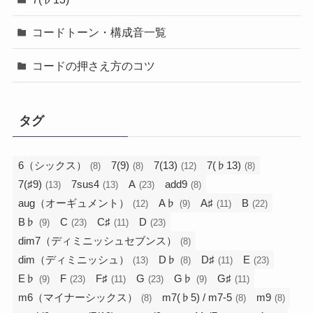
コードトーン・構成音一覧
コードの押さえ方のコツ
タグ
6（シックス）
7(9)
7(13)
7(♭13)
(8)
(8)
(12)
(8)
7(♯9)
7sus4
A
add9
(13)
(13)
(23)
(8)
aug（オーギュメント）
A♭
A♯
B
(12)
(9)
(11)
(22)
B♭
C
C♯
D
(9)
(23)
(11)
(23)
dim7（ディミニッシュセブンス）
(8)
dim（ディミニッシュ）
D♭
D♯
E
(13)
(8)
(11)
(23)
E♭
F
F♯
G
G♭
G♯
(9)
(23)
(11)
(23)
(9)
(11)
m6（マイナーシックス）
m7(♭5) / m7-5
m9
(8)
(8)
(8)