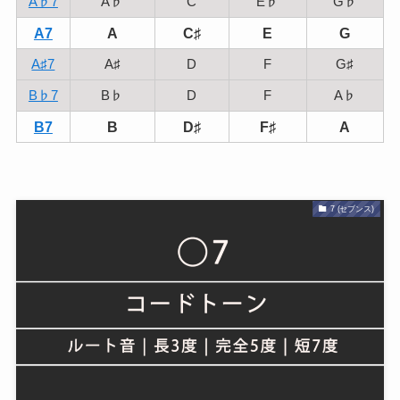
A♭7
A♭
C
E♭
G♭
A7
A
C♯
E
G
A♯7
A♯
D
F
G♯
B♭7
B♭
D
F
A♭
B7
B
D♯
F♯
A
7 (セブンス)