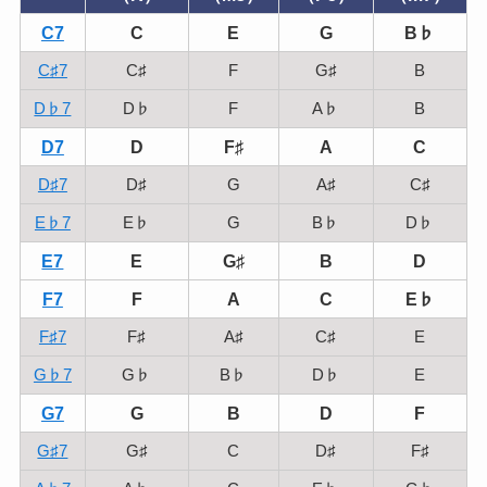
C7
C
E
G
B♭
C♯7
C♯
F
G♯
B
D♭7
D♭
F
A♭
B
D7
D
F♯
A
C
D♯7
D♯
G
A♯
C♯
E♭7
E♭
G
B♭
D♭
E7
E
G♯
B
D
F7
F
A
C
E♭
F♯7
F♯
A♯
C♯
E
G♭7
G♭
B♭
D♭
E
G7
G
B
D
F
G♯7
G♯
C
D♯
F♯