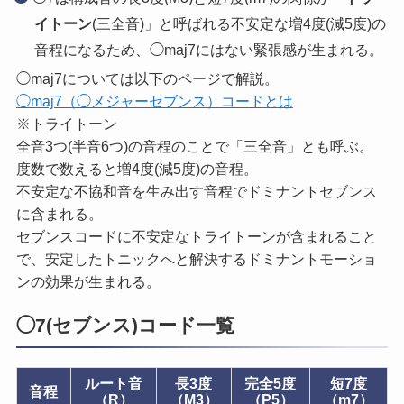
イトーン
(三全音)」と呼ばれる不安定な増4度(減5度)の
音程になるため、◯maj7にはない緊張感が生まれる。
◯maj7については以下のページで解説。
◯maj7（◯メジャーセブンス）コードとは
※トライトーン
全音3つ(半音6つ)の音程のことで「三全音」とも呼ぶ。
度数で数えると増4度(減5度)の音程。
不安定な不協和音を生み出す音程でドミナントセブンス
に含まれる。
セブンスコードに不安定なトライトーンが含まれること
で、安定したトニックへと解決するドミナントモーショ
ンの効果が生まれる。
◯7(セブンス)コード一覧
ルート音
長3度
完全5度
短7度
音程
（R）
（M3）
（P5）
（m7）