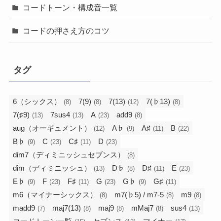
コードトーン・構成音一覧
コードの押さえ方のコツ
タグ
6（シックス）
7(9)
7(13)
7(♭13)
(8)
(8)
(12)
(8)
7(♯9)
7sus4
A
add9
(13)
(13)
(23)
(8)
aug（オーギュメント）
A♭
A♯
B
(12)
(9)
(11)
(22)
B♭
C
C♯
D
(9)
(23)
(11)
(23)
dim7（ディミニッシュセブンス）
(8)
dim（ディミニッシュ）
D♭
D♯
E
(13)
(8)
(11)
(23)
E♭
F
F♯
G
G♭
G♯
(9)
(23)
(11)
(23)
(9)
(11)
m6（マイナーシックス）
m7(♭5) / m7-5
m9
(8)
(8)
(8)
madd9
maj7(13)
maj9
mMaj7
sus4
(7)
(8)
(8)
(8)
(13)