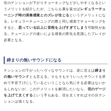
弦のテンションが下がりチョーキングなどがしやすくなるとい
うメリットを紹介したが、こちらも裏を返せば
レギュラーチュ
ーニング時の演奏感覚とのズレが生じる
というデメリットにな
る。レギュラーチューニングの際と同じ感覚でチョーキングを
すると、
思っている以上に音程を上げすぎてしまう
可能性があ
る。チューニングの違いによる感覚の変化を意識したプレイが
必要となる。
締まりの無いサウンドになる
テンションの下がったヘヴィなサウンドは、逆に言えば
締まり
の無いサウンド
とも言える。そもそもそういったサウンドを求
めて半音下げにしているということなら気にする必要はないか
もしれないが、このデメリットを解消したいなら、
弦のゲージ
を上げて太くする
という手もある。弦を太くすればその分テン
ションは強くなる。