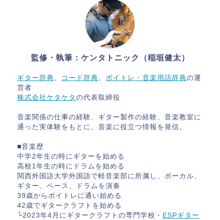
監修・執筆：ケンタトニック（稲垣健太）
ギター辞典
、
コード辞典
、
ボイトレ・音楽用語辞典
の運
営者
株式会社ケタケタ
の代表取締役
音楽関係の仕事の経験、ギター製作の経験、音楽教室に
通った実体験をもとに、音楽に役立つ情報を発信。
■音楽歴
中学2年生の時にギターを始める
高校1年生の時にドラムを始める
関西外国語大学外国語で軽音楽部に所属し、ボーカル、
ギター、ベース、ドラムを演奏
39歳からボイトレに通い始める
42歳でギタークラフトを始める
└2023年4月にギタークラフトの専門学校・
ESPギター