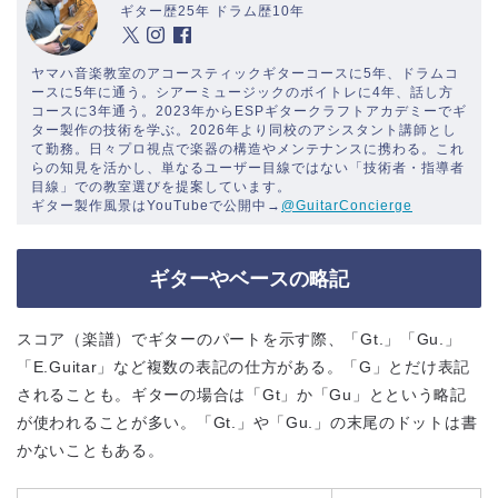
ギター歴25年 ドラム歴10年
ヤマハ音楽教室のアコースティックギターコースに5年、ドラムコ
ースに5年に通う。シアーミュージックのボイトレに4年、話し方
コースに3年通う。2023年からESPギタークラフトアカデミーでギ
ター製作の技術を学ぶ。2026年より同校のアシスタント講師とし
て勤務。日々プロ視点で楽器の構造やメンテナンスに携わる。これ
らの知見を活かし、単なるユーザー目線ではない「技術者・指導者
目線」での教室選びを提案しています。
ギター製作風景はYouTubeで公開中→
@GuitarConcierge
ギターやベースの略記
スコア（楽譜）でギターのパートを示す際、「Gt.」「Gu.」
「E.Guitar」など複数の表記の仕方がある。「G」とだけ表記
されることも。ギターの場合は「Gt」か「Gu」とという略記
が使われることが多い。「Gt.」や「Gu.」の末尾のドットは書
かないこともある。