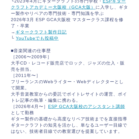
└2023年4月にギタークラフトの専門学校・
ESPギター
クラフトアカデミー大阪校（GCA大阪）
に入学し、ギタ
ー製作やリペアの専門技術・専門知識を学ぶ
2026年3月 ESP GCA大阪校 マスタークラス課程を修
了・卒業
→
ギタークラフト製作日記
└
YouTubeでも投稿中
■音楽関連の仕事歴
［2006〜2009年］
大手CD・レコード販売店でロック、ジャズの仕入・販
売を担当。
［2011年〜］
フリーランスのWebライター・Webディレクターとし
て開業。
大手音楽教室からの委託でボイトレサイトの運営、ボイ
トレ記事の執筆・編集に携わる。
［2026年4月〜］
ESP GCA大阪校のアシスタント講師
として勤務
ギター製作の基礎から高度なリペア技術までを直接指導
ギタークラフトの知見を活かし、単なるユーザー目線で
はない、技術者目線での教室選びを提案しています。