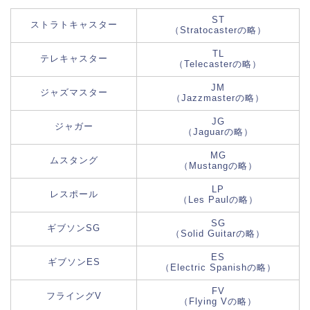
ST
ストラトキャスター
（Stratocasterの略）
TL
テレキャスター
（Telecasterの略）
JM
ジャズマスター
（Jazzmasterの略）
JG
ジャガー
（Jaguarの略）
MG
ムスタング
（Mustangの略）
LP
レスポール
（Les Paulの略）
SG
ギブソンSG
（Solid Guitarの略）
ES
ギブソンES
（Electric Spanishの略）
FV
フライングV
（Flying Vの略）