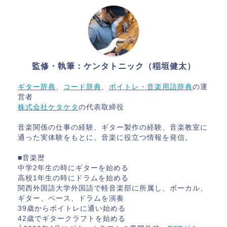
監修・執筆：ケンタトニック（稲垣健太）
ギター辞典
、
コード辞典
、
ボイトレ・音楽用語辞典
の運
営者
株式会社ケタケタ
の代表取締役
音楽関係の仕事の経験、ギター製作の経験、音楽教室に
通った実体験をもとに、音楽に役立つ情報を発信。
■音楽歴
中学2年生の時にギターを始める
高校1年生の時にドラムを始める
関西外国語大学外国語で軽音楽部に所属し、ボーカル、
ギター、ベース、ドラムを演奏
39歳からボイトレに通い始める
42歳でギタークラフトを始める