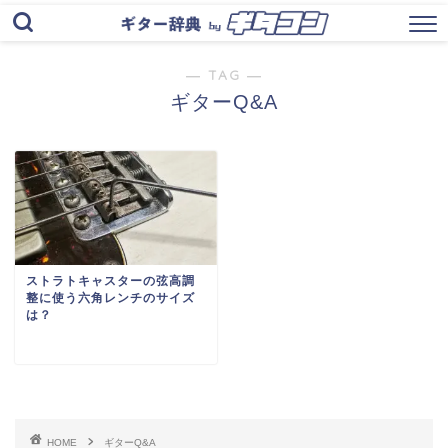
― TAG ―
ギターQ&A
ストラトキャスターの弦高調
整に使う六角レンチのサイズ
は？
HOME
ギターQ&A