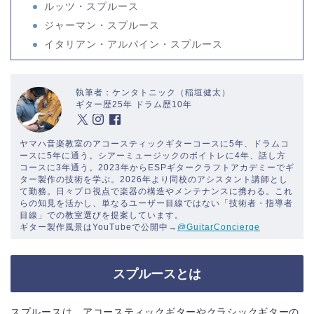
ルッツ・スプルース
ジャーマン・スプルース
イタリアン・アルパイン・スプルース
執筆者：ケンタトニック（稲垣健太）
ギター歴25年 ドラム歴10年
ヤマハ音楽教室のアコースティックギターコースに5年、ドラムコ
ースに5年に通う。シアーミュージックのボイトレに4年、話し方
コースに3年通う。2023年からESPギタークラフトアカデミーでギ
ター製作の技術を学ぶ。2026年より同校のアシスタント講師とし
て勤務。日々プロ視点で楽器の構造やメンテナンスに携わる。これ
らの知見を活かし、単なるユーザー目線ではない「技術者・指導者
目線」での教室選びを提案しています。
ギター製作風景はYouTubeで公開中→
@GuitarConcierge
スプルースとは
スプルースは、アコースティックギターやクラシックギターの