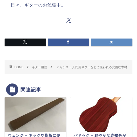
日々、ギターのお勉強中。
HOME
ギター用語
アガチス − 入門用ギターなどに使われる安価な木材
関連記事
ウェンジ − ネックや指板に使
パドゥク − 鮮やかな赤褐色が