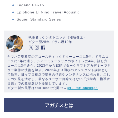
Legend FG-15
Epiphone El Nino Travel Acoustic
Squier Standard Series
執筆者：ケンタトニック（稲垣健太）
ギター歴25年 ドラム歴10年
ヤマハ音楽教室のアコースティックギターコースに5年、ドラムコ
ースに5年に通う。シアーミュージックのボイトレに4年、話し方
コースに3年通う。2023年からESPギタークラフトアカデミーでギ
ター製作の技術を学ぶ。2026年より同校のアシスタント講師とし
て勤務。日々プロ視点で楽器の構造やメンテナンスに携わる。これ
らの知見を活かし、単なるユーザー目線ではない「技術者・指導者
目線」での教室選びを提案しています。
ギター製作風景はYouTubeで公開中→
@GuitarConcierge
アガチスとは