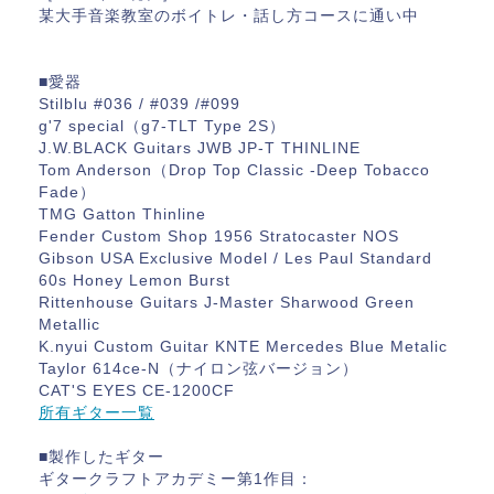
某大手音楽教室のボイトレ・話し方コースに通い中
■愛器
Stilblu #036 / #039 /#099
g'7 special（g7-TLT Type 2S）
J.W.BLACK Guitars JWB JP-T THINLINE
Tom Anderson（Drop Top Classic -Deep Tobacco
Fade）
TMG Gatton Thinline
Fender Custom Shop 1956 Stratocaster NOS
Gibson USA Exclusive Model / Les Paul Standard
60s Honey Lemon Burst
Rittenhouse Guitars J-Master Sharwood Green
Metallic
K.nyui Custom Guitar KNTE Mercedes Blue Metalic
Taylor 614ce-N（ナイロン弦バージョン）
CAT'S EYES CE-1200CF
所有ギター一覧
■製作したギター
ギタークラフトアカデミー第1作目：