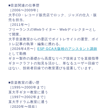
■音楽関連の仕事歴
［2006〜2009年］
大手CD・レコード販売店でロック、ジャズの仕入・販
売を担当。
［2011年〜］
フリーランスのWebライター・Webディレクターとし
て開業。
大手音楽教室からの委託でボイトレサイトの運営、ボイ
トレ記事の執筆・編集に携わる。
［2026年4月〜］
ESP GCA大阪校のアシスタント講師
として勤務
ギター製作の基礎から高度なリペア技術までを直接指導
ギタークラフトの知見を活かし、単なるユーザー目線で
はない、技術者目線での教室選びを提案しています。
■音楽教室の通い歴
［1995〜2000年まで］
某大手ギター教室に通う
［1997〜2002年まで］
某大手ドラム教室に通う
［2020年〜現在］