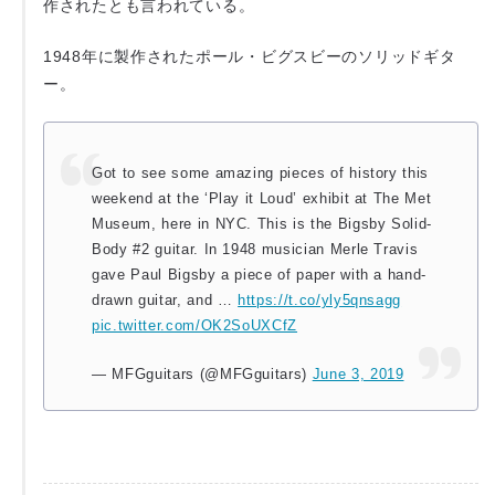
作されたとも言われている。
1948年に製作されたポール・ビグスビーのソリッドギタ
ー。
Got to see some amazing pieces of history this
weekend at the ‘Play it Loud’ exhibit at The Met
Museum, here in NYC. This is the Bigsby Solid-
Body #2 guitar. In 1948 musician Merle Travis
gave Paul Bigsby a piece of paper with a hand-
drawn guitar, and …
https://t.co/yly5qnsagg
pic.twitter.com/OK2SoUXCfZ
— MFGguitars (@MFGguitars)
June 3, 2019