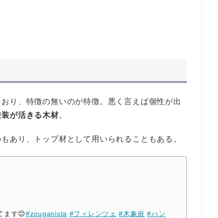
ており、特徴の無いのが特徴。悪く言えば個性が出
塗装が活きる木材
。
のもあり、トップ材として用いられることもある。
ます😊
#zouganista
#フィレンツェ
#木象嵌
#ハン