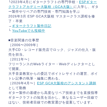
└2023年4月にギタークラフトの専門学校・
ESPギター
クラフトアカデミー大阪校（GCA大阪）
に入学し、ギタ
ー製作やリペアの専門技術・専門知識を学ぶ
2026年3月 ESP GCA大阪校 マスタークラス課程を修
了・卒業
→
ギタークラフト製作日記
└
YouTubeでも投稿中
■音楽関連の仕事歴
［2006〜2009年］
大手CD・レコード販売店でロック、ジャズの仕入・販
売を担当。
［2011年〜］
フリーランスのWebライター・Webディレクターとし
て開業。
大手音楽教室からの委託でボイトレサイトの運営、ボイ
トレ記事の執筆・編集に携わる。
［2026年4月〜］
ESP GCA大阪校のアシスタント講師
として勤務
ギター製作の基礎から高度なリペア技術までを直接指導
ギタークラフトの知見を活かし、単なるユーザー目線で
はない、技術者目線での教室選びを提案しています。