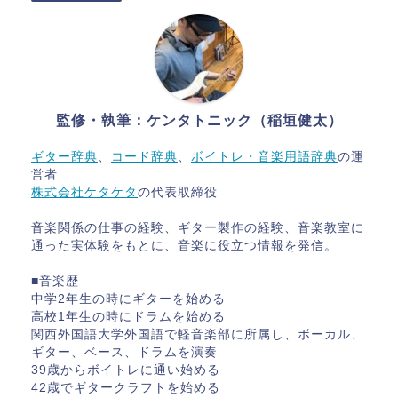
監修・執筆：ケンタトニック（稲垣健太）
ギター辞典
、
コード辞典
、
ボイトレ・音楽用語辞典
の運
営者
株式会社ケタケタ
の代表取締役
音楽関係の仕事の経験、ギター製作の経験、音楽教室に
通った実体験をもとに、音楽に役立つ情報を発信。
■音楽歴
中学2年生の時にギターを始める
高校1年生の時にドラムを始める
関西外国語大学外国語で軽音楽部に所属し、ボーカル、
ギター、ベース、ドラムを演奏
39歳からボイトレに通い始める
42歳でギタークラフトを始める