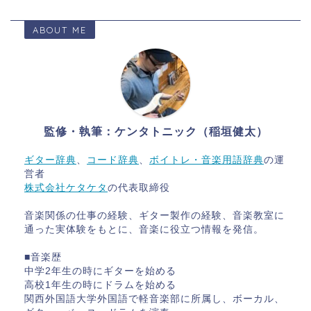
ABOUT ME
監修・執筆：ケンタトニック（稲垣健太）
ギター辞典
、
コード辞典
、
ボイトレ・音楽用語辞典
の運
営者
株式会社ケタケタ
の代表取締役
音楽関係の仕事の経験、ギター製作の経験、音楽教室に
通った実体験をもとに、音楽に役立つ情報を発信。
■音楽歴
中学2年生の時にギターを始める
高校1年生の時にドラムを始める
関西外国語大学外国語で軽音楽部に所属し、ボーカル、