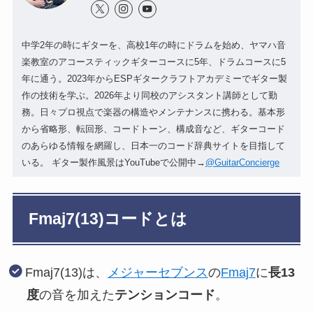
中学2年の時にギターを、高校1年の時にドラムを始め、ヤマハ音
楽教室のアコースティックギターコースに5年、ドラムコースに5
年に通う。2023年からESPギタークラフトアカデミーでギター製
作の技術を学ぶ。2026年より同校のアシスタント講師として勤
務。日々プロ視点で楽器の構造やメンテナンスに携わる。基本形
から省略形、転回形、コードトーン、構成音など、ギターコード
のあらゆる情報を網羅し、日本一のコード辞典サイトを目指して
いる。 ギター製作風景はYouTubeで公開中→
@GuitarConcierge
Fmaj7(13)コードとは
Fmaj7(13)は、
メジャーセブンス
の
Fmaj7
に
長13
度
の音を加えた
テンションコード
。