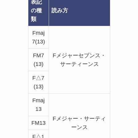
表記
の種
読み方
類
Fmaj
7(13)
FM7
Fメジャーセブンス・
(13)
サーティーンス
F△7
(13)
Fmaj
13
Fメジャー・サーティ
FM13
ーンス
F△1