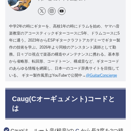
中学2年の時にギターを、高校1年の時にドラムを始め、ヤマハ音
楽教室のアコースティックギターコースに5年、ドラムコースに5
年に通う。2023年からESPギタークラフトアカデミーでギター製
作の技術を学ぶ。2026年より同校のアシスタント講師として勤
務。日々プロ視点で楽器の構造やメンテナンスに携わる。基本形
から省略形、転回形、コードトーン、構成音など、ギターコード
のあらゆる情報を網羅し、日本一のコード辞典サイトを目指して
いる。 ギター製作風景はYouTubeで公開中→
@GuitarConcierge
Caug(Cオーギュメント)コードと
は
Caugは、ルート音(根音)の
C
から長3度を2つ積