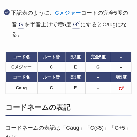
下記表のように、
Cメジャー
コードの完全5度の
♯
音
G
を半音上げて増5度
G
にするとCaugにな
る。
コード名
ルート音
長3度
完全5度
–
Cメジャー
C
E
G
–
コード名
ルート音
長3度
–
増5度
Caug
C
E
–
♯
G
コードネームの表記
コードネームの表記は「Caug」「C(♯5)」「C+5」