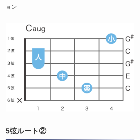
ョン
5弦ルート②