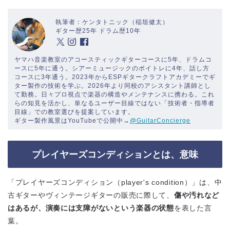
執筆者：ケンタトニック（稲垣健太）
ギター歴25年 ドラム歴10年
ヤマハ音楽教室のアコースティックギターコースに5年、ドラムコ
ースに5年に通う。シアーミュージックのボイトレに4年、話し方
コースに3年通う。2023年からESPギタークラフトアカデミーでギ
ター製作の技術を学ぶ。2026年より同校のアシスタント講師とし
て勤務。日々プロ視点で楽器の構造やメンテナンスに携わる。これ
らの知見を活かし、単なるユーザー目線ではない「技術者・指導者
目線」での教室選びを提案しています。
ギター製作風景はYouTubeで公開中→
@GuitarConcierge
プレイヤーズコンディションとは、意味
「プレイヤーズコンディション（player's condition）」は、中
古ギターやヴィンテージギターの販売に際して、
傷や汚れなど
はあるが、演奏には支障がないという楽器の状態
を表した言
葉。