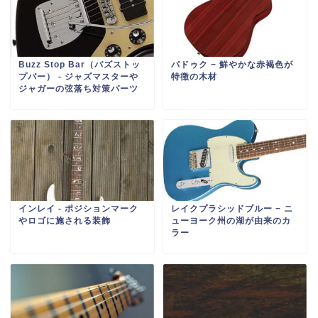
Buzz Stop Bar（バズストッ
パドゥク − 鮮やかな赤褐色が
プバー） ‐ ジャズマスターや
特徴の木材
ジャガーの弦落ち対策パーツ
インレイ ‐ ポジションマーク
レイクプラシッドブルー − ニ
やロゴに施される装飾
ューヨーク州の湖が由来のカ
ラー