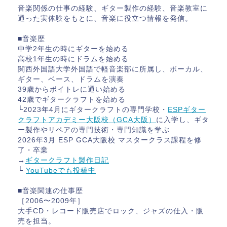
音楽関係の仕事の経験、ギター製作の経験、音楽教室に
通った実体験をもとに、音楽に役立つ情報を発信。
■音楽歴
中学2年生の時にギターを始める
高校1年生の時にドラムを始める
関西外国語大学外国語で軽音楽部に所属し、ボーカル、
ギター、ベース、ドラムを演奏
39歳からボイトレに通い始める
42歳でギタークラフトを始める
└2023年4月にギタークラフトの専門学校・
ESPギター
クラフトアカデミー大阪校（GCA大阪）
に入学し、ギタ
ー製作やリペアの専門技術・専門知識を学ぶ
2026年3月 ESP GCA大阪校 マスタークラス課程を修
了・卒業
→
ギタークラフト製作日記
└
YouTubeでも投稿中
■音楽関連の仕事歴
［2006〜2009年］
大手CD・レコード販売店でロック、ジャズの仕入・販
売を担当。