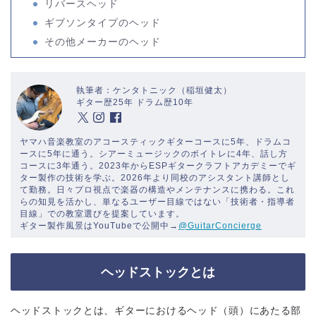
リバースヘッド
ギブソンタイプのヘッド
その他メーカーのヘッド
執筆者：ケンタトニック（稲垣健太）
ギター歴25年 ドラム歴10年
ヤマハ音楽教室のアコースティックギターコースに5年、ドラムコ
ースに5年に通う。シアーミュージックのボイトレに4年、話し方
コースに3年通う。2023年からESPギタークラフトアカデミーでギ
ター製作の技術を学ぶ。2026年より同校のアシスタント講師とし
て勤務。日々プロ視点で楽器の構造やメンテナンスに携わる。これ
らの知見を活かし、単なるユーザー目線ではない「技術者・指導者
目線」での教室選びを提案しています。
ギター製作風景はYouTubeで公開中→
@GuitarConcierge
ヘッドストックとは
ヘッドストックとは、ギターにおけるヘッド（頭）にあたる部