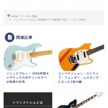
HOME
ギター用語
ヘッドストックとは ‐ 弦楽器のペグを配置する頭（ヘッド）の部分
関連記事
ソニックブルー − 1956年型キ
コンペティション・ストライ
ャデラックのボディーカラー
プ ‐ フェンダー・ムスタング
が由来の水色
に入った3本の線