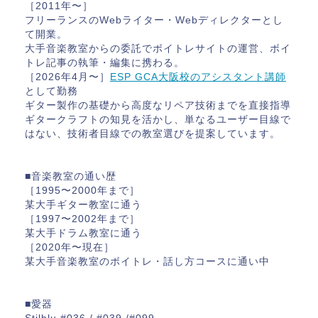
［2011年〜］
フリーランスのWebライター・Webディレクターとし
て開業。
大手音楽教室からの委託でボイトレサイトの運営、ボイ
トレ記事の執筆・編集に携わる。
［2026年4月〜］
ESP GCA大阪校のアシスタント講師
として勤務
ギター製作の基礎から高度なリペア技術までを直接指導
ギタークラフトの知見を活かし、単なるユーザー目線で
はない、技術者目線での教室選びを提案しています。
■音楽教室の通い歴
［1995〜2000年まで］
某大手ギター教室に通う
［1997〜2002年まで］
某大手ドラム教室に通う
［2020年〜現在］
某大手音楽教室のボイトレ・話し方コースに通い中
■愛器