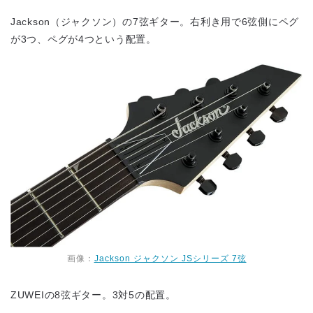
Jackson（ジャクソン）の7弦ギター。右利き用で6弦側にペグ
が3つ、ペグが4つという配置。
画像：
Jackson ジャクソン JSシリーズ 7弦
ZUWEIの8弦ギター。3対5の配置。