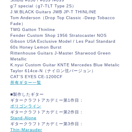
Stilblu #036 / #039 /#099
g'7 special（g7-TLT Type 2S）
J.W.BLACK Guitars JWB JP-T THINLINE
Tom Anderson（Drop Top Classic -Deep Tobacco
Fade）
TMG Gatton Thinline
Fender Custom Shop 1956 Stratocaster NOS
Gibson USA Exclusive Model / Les Paul Standard
60s Honey Lemon Burst
Rittenhouse Guitars J-Master Sharwood Green
Metallic
K.nyui Custom Guitar KNTE Mercedes Blue Metalic
Taylor 614ce-N（ナイロン弦バージョン）
CAT'S EYES CE-1200CF
所有ギター一覧
■製作したギター
ギタークラフトアカデミー第1作目：
ポリゴンライン
ギタークラフトアカデミー第2作目：
Stand-Alone
ギタークラフトアカデミー第3作目：
Thin-Marauder