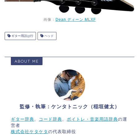
画像：
Dean ディーン MLXF
ギター用語は行
ヘッド
ABOUT ME
監修・執筆：ケンタトニック（稲垣健太）
ギター辞典
、
コード辞典
、
ボイトレ・音楽用語辞典
の運
営者
株式会社ケタケタ
の代表取締役