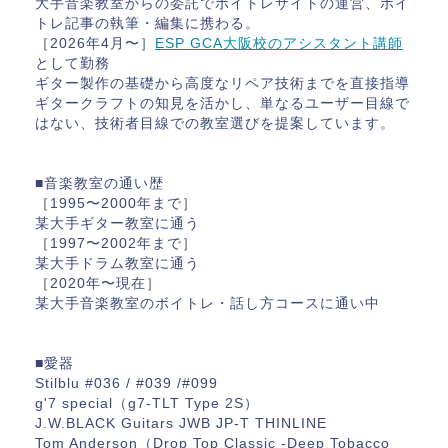
大手音楽教室からの委託でボイトレサイトの運営、ボイ
トレ記事の執筆・編集に携わる。
［2026年4月〜］
ESP GCA大阪校のアシスタント講師
として勤務
ギター製作の基礎から高度なリペア技術までを直接指導
ギタークラフトの知見を活かし、単なるユーザー目線で
はない、技術者目線での教室選びを提案しています。
■音楽教室の通い歴
［1995〜2000年まで］
某大手ギター教室に通う
［1997〜2002年まで］
某大手ドラム教室に通う
［2020年〜現在］
某大手音楽教室のボイトレ・話し方コースに通い中
■愛器
Stilblu #036 / #039 /#099
g'7 special（g7-TLT Type 2S）
J.W.BLACK Guitars JWB JP-T THINLINE
Tom Anderson（Drop Top Classic -Deep Tobacco