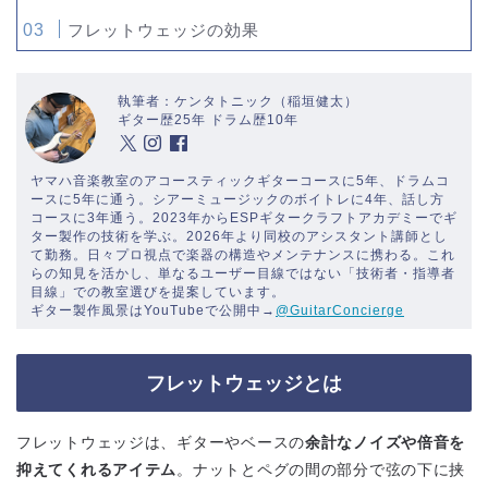
フレットウェッジの効果
執筆者：ケンタトニック（稲垣健太）
ギター歴25年 ドラム歴10年
ヤマハ音楽教室のアコースティックギターコースに5年、ドラムコ
ースに5年に通う。シアーミュージックのボイトレに4年、話し方
コースに3年通う。2023年からESPギタークラフトアカデミーでギ
ター製作の技術を学ぶ。2026年より同校のアシスタント講師とし
て勤務。日々プロ視点で楽器の構造やメンテナンスに携わる。これ
らの知見を活かし、単なるユーザー目線ではない「技術者・指導者
目線」での教室選びを提案しています。
ギター製作風景はYouTubeで公開中→
@GuitarConcierge
フレットウェッジとは
フレットウェッジは、ギターやベースの
余計なノイズや倍音を
抑えてくれるアイテム
。ナットとペグの間の部分で弦の下に挟