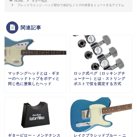
HOME
ギター用語
フレットウェッジ - ヘッド部分で余計なノイズや倍音をミュートするアイテム
関連記事
マッチングヘッドとは ‐ ギタ
ロック式ペグ（ロッキングチ
ーのヘッドトップをボディと
ューナー）とは ‐ ストリング
同じ色に塗装したヘッド
ポストで弦を固定する方式
ギターピロー − メンテナンス
レイクプラシッドブルー − ニ