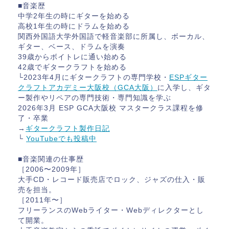
■音楽歴
中学2年生の時にギターを始める
高校1年生の時にドラムを始める
関西外国語大学外国語で軽音楽部に所属し、ボーカル、
ギター、ベース、ドラムを演奏
39歳からボイトレに通い始める
42歳でギタークラフトを始める
└2023年4月にギタークラフトの専門学校・
ESPギター
クラフトアカデミー大阪校（GCA大阪）
に入学し、ギタ
ー製作やリペアの専門技術・専門知識を学ぶ
2026年3月 ESP GCA大阪校 マスタークラス課程を修
了・卒業
→
ギタークラフト製作日記
└
YouTubeでも投稿中
■音楽関連の仕事歴
［2006〜2009年］
大手CD・レコード販売店でロック、ジャズの仕入・販
売を担当。
［2011年〜］
フリーランスのWebライター・Webディレクターとし
て開業。