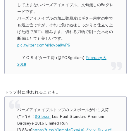
して止まないバーズアイメイプル。文句無しの5aグレ
ードです。
バーズアイメイプルの加工難易度はギター用材の中で
も最上位ですが、それに負けぬ様しっかりと仕立て上
げた鉋で加工に臨みます。切れる刃物で削った木材の
断面はとても美しいです。
pic.twitter.com/eNdypa9wP6
— Y.O.S.ギター工房 (@YOSguitars)
February 5,
2019
トップ材に使われることも。
バーズアイメイプルトップのレスポールが中古入荷
(*'▽')🎸！
#Gibson
Les Paul Standard Premium
Birdseye 2016 Limited Run
[3.88kg]
https://t.co/hJembfaOxy
#ギブソン
#レスポ