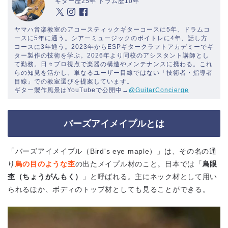
ギター歴25年 ドラム歴10年
ヤマハ音楽教室のアコースティックギターコースに5年、ドラムコ
ースに5年に通う。シアーミュージックのボイトレに4年、話し方
コースに3年通う。2023年からESPギタークラフトアカデミーでギ
ター製作の技術を学ぶ。2026年より同校のアシスタント講師とし
て勤務。日々プロ視点で楽器の構造やメンテナンスに携わる。これ
らの知見を活かし、単なるユーザー目線ではない「技術者・指導者
目線」での教室選びを提案しています。
ギター製作風景はYouTubeで公開中→
@GuitarConcierge
バーズアイメイプルとは
「バーズアイメイプル（Bird's eye maple）」は、その名の通
り
鳥の目のような杢
の出たメイプル材のこと。日本では「
鳥眼
杢（ちょうがんもく）
」と呼ばれる。主にネック材として用い
られるほか、ボディのトップ材としても見ることができる。