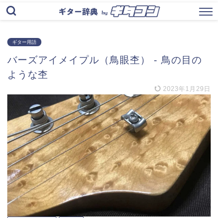
ギター用語
バーズアイメイプル（鳥眼杢） ‐ 鳥の目の
ような杢
2023年1月29日