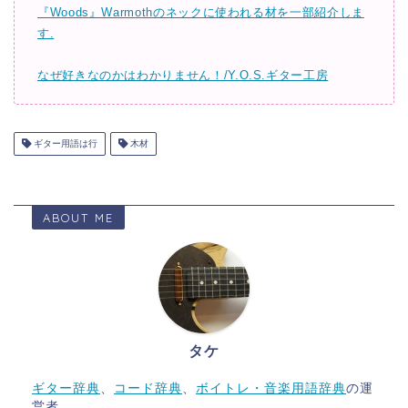
『Woods』Warmothのネックに使われる材を一部紹介しま
す.
なぜ好きなのかはわかりません！/Y.O.S.ギター工房
ギター用語は行
木材
ABOUT ME
タケ
ギター辞典
、
コード辞典
、
ボイトレ・音楽用語辞典
の運
営者。