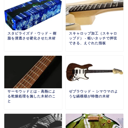
スタビライズド・ウッド − 樹
スキャロップ加工（スキャロ
脂を浸透させ硬化させた木材
ップド） ‐ 軽いタッチで押弦
できる、えぐれた指板
サーモウッドとは ‐ 高熱によ
ゼブラウッド − シマウマのよ
る乾燥処理を施した木材のこ
うな縞模様が特徴の木材
と