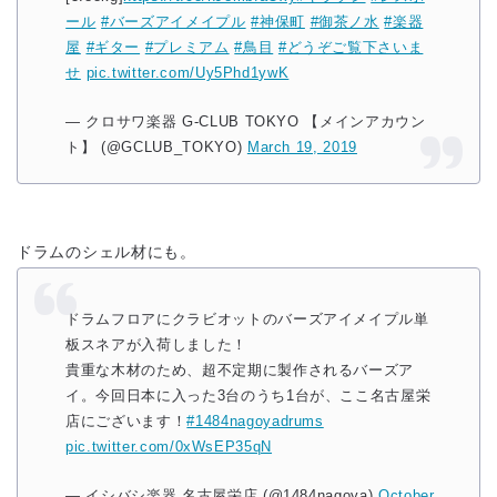
ール
#バーズアイメイプル
#神保町
#御茶ノ水
#楽器
屋
#ギター
#プレミアム
#鳥目
#どうぞご覧下さいま
せ
pic.twitter.com/Uy5Phd1ywK
— クロサワ楽器 G-CLUB TOKYO 【メインアカウン
ト】 (@GCLUB_TOKYO)
March 19, 2019
ドラムのシェル材にも。
ドラムフロアにクラビオットのバーズアイメイプル単
板スネアが入荷しました！
貴重な木材のため、超不定期に製作されるバーズア
イ。今回日本に入った3台のうち1台が、ここ名古屋栄
店にございます！
#1484nagoyadrums
pic.twitter.com/0xWsEP35qN
— イシバシ楽器 名古屋栄店 (@1484nagoya)
October