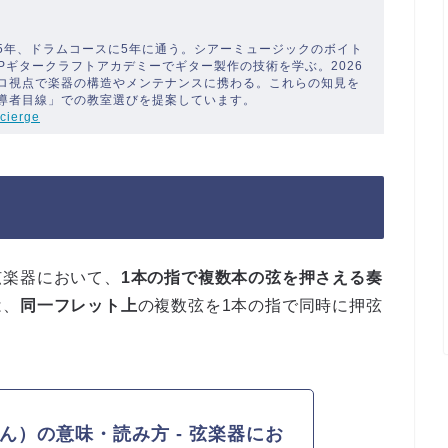
5年、ドラムコースに5年に通う。シアーミュージックのボイト
SPギタークラフトアカデミーでギター製作の技術を学ぶ。2026
ロ視点で楽器の構造やメンテナンスに携わる。これらの知見を
導者目線」での教室選びを提案しています。
cierge
弦楽器において、
1本の指で複数本の弦を押さえる奏
は、
同一フレット上
の複数弦を1本の指で同時に押弦
ん）の意味・読み方 - 弦楽器にお