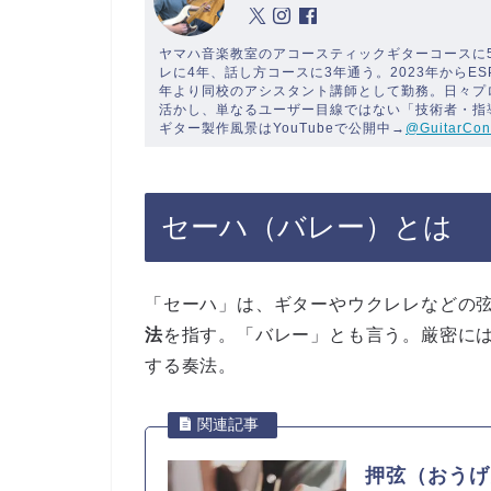
ヤマハ音楽教室のアコースティックギターコースに
レに4年、話し方コースに3年通う。2023年からE
年より同校のアシスタント講師として勤務。日々プ
活かし、単なるユーザー目線ではない「技術者・指
ギター製作風景はYouTubeで公開中→
@GuitarCon
セーハ（バレー）とは
「セーハ」は、ギターやウクレレなどの
法
を指す。「バレー」とも言う。厳密に
する奏法。
押弦（おうげ