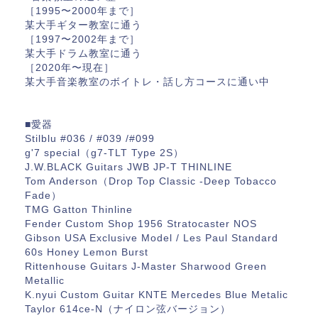
［1995〜2000年まで］
某大手ギター教室に通う
［1997〜2002年まで］
某大手ドラム教室に通う
［2020年〜現在］
某大手音楽教室のボイトレ・話し方コースに通い中
■愛器
Stilblu #036 / #039 /#099
g'7 special（g7-TLT Type 2S）
J.W.BLACK Guitars JWB JP-T THINLINE
Tom Anderson（Drop Top Classic -Deep Tobacco
Fade）
TMG Gatton Thinline
Fender Custom Shop 1956 Stratocaster NOS
Gibson USA Exclusive Model / Les Paul Standard
60s Honey Lemon Burst
Rittenhouse Guitars J-Master Sharwood Green
Metallic
K.nyui Custom Guitar KNTE Mercedes Blue Metalic
Taylor 614ce-N（ナイロン弦バージョン）