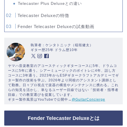
Telecaster Plus Deluxeとの違い
Telecaster Deluxeの特徴
Fender Telecaster Deluxeの試奏動画
執筆者：ケンタトニック（稲垣健太）
ギター歴25年 ドラム歴10年
ヤマハ音楽教室のアコースティックギターコースに5年、ドラムコ
ースに5年に通う。シアーミュージックのボイトレに4年、話し方
コースに3年通う。2023年からESPギタークラフトアカデミーでギ
ター製作の技術を学ぶ。2026年より同校のアシスタント講師とし
て勤務。日々プロ視点で楽器の構造やメンテナンスに携わる。これ
らの知見を活かし、単なるユーザー目線ではない「技術者・指導者
目線」での教室選びを提案しています。
ギター製作風景はYouTubeで公開中→
@GuitarConcierge
Fender Telecaster Deluxeとは