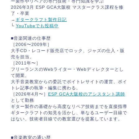
ー製作やリペアの専門技術・専門知識を学ぶ
2026年3月 ESP GCA大阪校 マスタークラス課程を修
了・卒業
→
ギタークラフト製作日記
└
YouTubeでも投稿中
■音楽関連の仕事歴
［2006〜2009年］
大手CD・レコード販売店でロック、ジャズの仕入・販
売を担当。
［2011年〜］
フリーランスのWebライター・Webディレクターとし
て開業。
大手音楽教室からの委託でボイトレサイトの運営、ボイ
トレ記事の執筆・編集に携わる。
［2026年4月〜］
ESP GCA大阪校のアシスタント講師
として勤務
ギター製作の基礎から高度なリペア技術までを直接指導
ギタークラフトの知見を活かし、単なるユーザー目線で
はない、技術者目線での教室選びを提案しています。
■音楽教室の通い歴