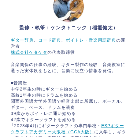
監修・執筆：ケンタトニック（稲垣健太）
ギター辞典
、
コード辞典
、
ボイトレ・音楽用語辞典
の運
営者
株式会社ケタケタ
の代表取締役
音楽関係の仕事の経験、ギター製作の経験、音楽教室に
通った実体験をもとに、音楽に役立つ情報を発信。
■音楽歴
中学2年生の時にギターを始める
高校1年生の時にドラムを始める
関西外国語大学外国語で軽音楽部に所属し、ボーカル、
ギター、ベース、ドラムを演奏
39歳からボイトレに通い始める
42歳でギタークラフトを始める
└2023年4月にギタークラフトの専門学校・
ESPギター
クラフトアカデミー大阪校（GCA大阪）
に入学し、ギタ