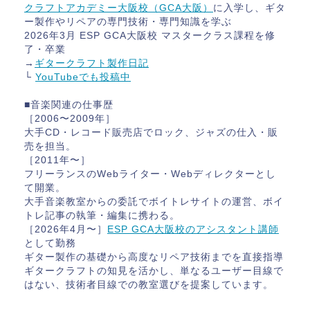
クラフトアカデミー大阪校（GCA大阪）
に入学し、ギタ
ー製作やリペアの専門技術・専門知識を学ぶ
2026年3月 ESP GCA大阪校 マスタークラス課程を修
了・卒業
→
ギタークラフト製作日記
└
YouTubeでも投稿中
■音楽関連の仕事歴
［2006〜2009年］
大手CD・レコード販売店でロック、ジャズの仕入・販
売を担当。
［2011年〜］
フリーランスのWebライター・Webディレクターとし
て開業。
大手音楽教室からの委託でボイトレサイトの運営、ボイ
トレ記事の執筆・編集に携わる。
［2026年4月〜］
ESP GCA大阪校のアシスタント講師
として勤務
ギター製作の基礎から高度なリペア技術までを直接指導
ギタークラフトの知見を活かし、単なるユーザー目線で
はない、技術者目線での教室選びを提案しています。