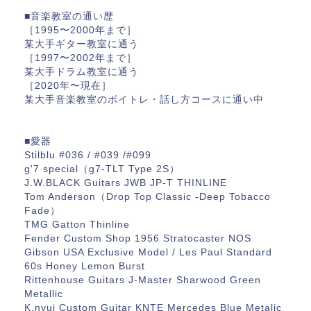
■音楽教室の通い歴
［1995〜2000年まで］
某大手ギター教室に通う
［1997〜2002年まで］
某大手ドラム教室に通う
［2020年〜現在］
某大手音楽教室のボイトレ・話し方コースに通い中
■愛器
Stilblu #036 / #039 /#099
g'7 special（g7-TLT Type 2S）
J.W.BLACK Guitars JWB JP-T THINLINE
Tom Anderson（Drop Top Classic -Deep Tobacco
Fade）
TMG Gatton Thinline
Fender Custom Shop 1956 Stratocaster NOS
Gibson USA Exclusive Model / Les Paul Standard
60s Honey Lemon Burst
Rittenhouse Guitars J-Master Sharwood Green
Metallic
K.nyui Custom Guitar KNTE Mercedes Blue Metalic