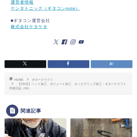
運営者情報
ケンタトニック（ギタコンnote）
■ギタコン運営会社
株式会社ケタケタ
HOME
ギタークラフト
【2作目】ヘッド加工、ボリュート加工、ネックグリップ加工：ギタークラフト
学校日誌（66）
関連記事