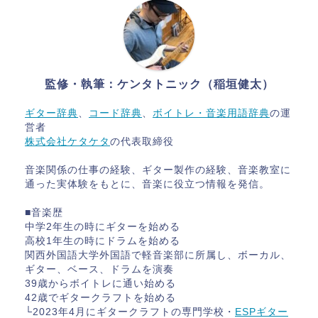
監修・執筆：ケンタトニック（稲垣健太）
ギター辞典
、
コード辞典
、
ボイトレ・音楽用語辞典
の運
営者
株式会社ケタケタ
の代表取締役
音楽関係の仕事の経験、ギター製作の経験、音楽教室に
通った実体験をもとに、音楽に役立つ情報を発信。
■音楽歴
中学2年生の時にギターを始める
高校1年生の時にドラムを始める
関西外国語大学外国語で軽音楽部に所属し、ボーカル、
ギター、ベース、ドラムを演奏
39歳からボイトレに通い始める
42歳でギタークラフトを始める
└2023年4月にギタークラフトの専門学校・
ESPギター