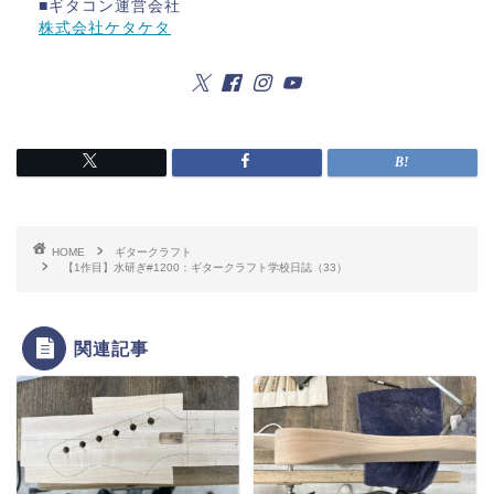
■ギタコン運営会社
株式会社ケタケタ
HOME
ギタークラフト
【1作目】水研ぎ#1200：ギタークラフト学校日誌（33）
関連記事