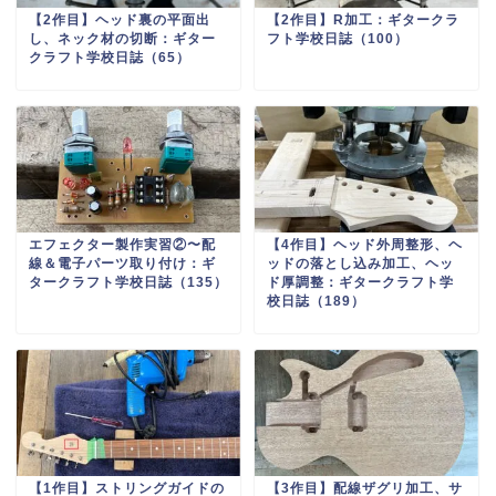
【2作目】ヘッド裏の平面出
【2作目】R加工：ギタークラ
し、ネック材の切断：ギター
フト学校日誌（100）
クラフト学校日誌（65）
エフェクター製作実習②〜配
【4作目】ヘッド外周整形、ヘ
線＆電子パーツ取り付け：ギ
ッドの落とし込み加工、ヘッ
タークラフト学校日誌（135）
ド厚調整：ギタークラフト学
校日誌（189）
【1作目】ストリングガイドの
【3作目】配線ザグリ加工、サ