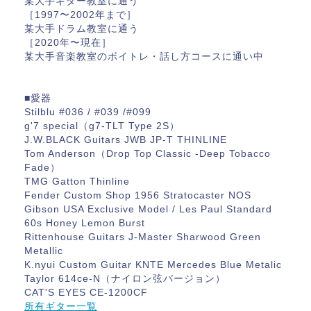
某大手ギター教室に通う
［1997〜2002年まで］
某大手ドラム教室に通う
［2020年〜現在］
某大手音楽教室のボイトレ・話し方コースに通い中
■愛器
Stilblu #036 / #039 /#099
g'7 special（g7-TLT Type 2S）
J.W.BLACK Guitars JWB JP-T THINLINE
Tom Anderson（Drop Top Classic -Deep Tobacco
Fade）
TMG Gatton Thinline
Fender Custom Shop 1956 Stratocaster NOS
Gibson USA Exclusive Model / Les Paul Standard
60s Honey Lemon Burst
Rittenhouse Guitars J-Master Sharwood Green
Metallic
K.nyui Custom Guitar KNTE Mercedes Blue Metalic
Taylor 614ce-N（ナイロン弦バージョン）
CAT'S EYES CE-1200CF
所有ギター一覧