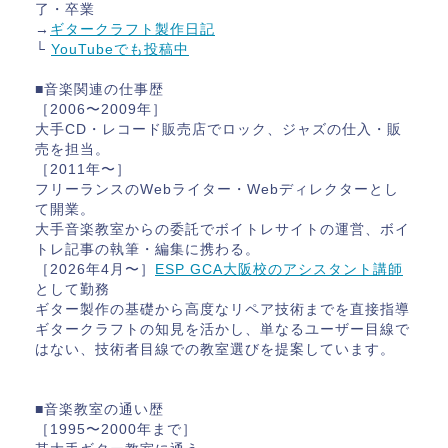
了・卒業
→
ギタークラフト製作日記
└
YouTubeでも投稿中
■音楽関連の仕事歴
［2006〜2009年］
大手CD・レコード販売店でロック、ジャズの仕入・販
売を担当。
［2011年〜］
フリーランスのWebライター・Webディレクターとし
て開業。
大手音楽教室からの委託でボイトレサイトの運営、ボイ
トレ記事の執筆・編集に携わる。
［2026年4月〜］
ESP GCA大阪校のアシスタント講師
として勤務
ギター製作の基礎から高度なリペア技術までを直接指導
ギタークラフトの知見を活かし、単なるユーザー目線で
はない、技術者目線での教室選びを提案しています。
■音楽教室の通い歴
［1995〜2000年まで］