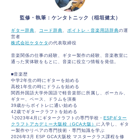
監修・執筆：ケンタトニック（稲垣健太）
ギター辞典
、
コード辞典
、
ボイトレ・音楽用語辞典
の運
営者
株式会社ケタケタ
の代表取締役
音楽関係の仕事の経験、ギター製作の経験、音楽教室に
通った実体験をもとに、音楽に役立つ情報を発信。
■音楽歴
中学2年生の時にギターを始める
高校1年生の時にドラムを始める
関西外国語大学外国語で軽音楽部に所属し、ボーカル、
ギター、ベース、ドラムを演奏
39歳からボイトレに通い始める
42歳でギタークラフトを始める
└2023年4月にギタークラフトの専門学校・
ESPギター
クラフトアカデミー大阪校（GCA大阪）
に入学し、ギタ
ー製作やリペアの専門技術・専門知識を学ぶ
2026年3月 ESP GCA大阪校 マスタークラス課程を修