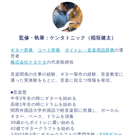
監修・執筆：ケンタトニック（稲垣健太）
ギター辞典
、
コード辞典
、
ボイトレ・音楽用語辞典
の運
営者
株式会社ケタケタ
の代表取締役
音楽関係の仕事の経験、ギター製作の経験、音楽教室に
通った実体験をもとに、音楽に役立つ情報を発信。
■音楽歴
中学2年生の時にギターを始める
高校1年生の時にドラムを始める
関西外国語大学外国語で軽音楽部に所属し、ボーカル、
ギター、ベース、ドラムを演奏
39歳からボイトレに通い始める
42歳でギタークラフトを始める
└2023年4月にギタークラフトの専門学校・
ESPギター