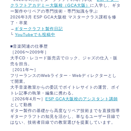
クラフトアカデミー大阪校（GCA大阪）
に入学し、ギタ
ー製作やリペアの専門技術・専門知識を学ぶ
2026年3月 ESP GCA大阪校 マスタークラス課程を修
了・卒業
→
ギタークラフト製作日記
└
YouTubeでも投稿中
■音楽関連の仕事歴
［2006〜2009年］
大手CD・レコード販売店でロック、ジャズの仕入・販
売を担当。
［2011年〜］
フリーランスのWebライター・Webディレクターとし
て開業。
大手音楽教室からの委託でボイトレサイトの運営、ボイ
トレ記事の執筆・編集に携わる。
［2026年4月〜］
ESP GCA大阪校のアシスタント講師
として勤務
ギター製作の基礎から高度なリペア技術までを直接指導
ギタークラフトの知見を活かし、単なるユーザー目線で
はない、技術者目線での教室選びを提案しています。