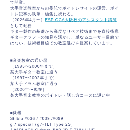
て開業。
大手音楽教室からの委託でボイトレサイトの運営、ボイ
トレ記事の執筆・編集に携わる。
［2026年4月〜］
ESP GCA大阪校のアシスタント講師
として勤務
ギター製作の基礎から高度なリペア技術までを直接指導
ギタークラフトの知見を活かし、単なるユーザー目線で
はない、技術者目線での教室選びを提案しています。
■音楽教室の通い歴
［1995〜2000年まで］
某大手ギター教室に通う
［1997〜2002年まで］
某大手ドラム教室に通う
［2020年〜現在］
某大手音楽教室のボイトレ・話し方コースに通い中
■愛器
Stilblu #036 / #039 /#099
g'7 special（g7-TLT Type 2S）