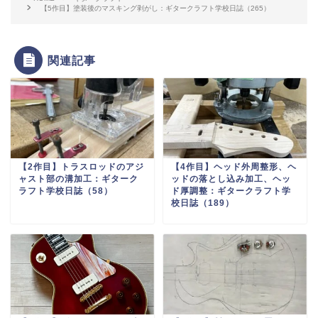
【5作目】塗装後のマスキング剥がし：ギタークラフト学校日誌（265）
関連記事
【2作目】トラスロッドのアジ
【4作目】ヘッド外周整形、ヘ
ャスト部の溝加工：ギターク
ッドの落とし込み加工、ヘッ
ラフト学校日誌（58）
ド厚調整：ギタークラフト学
校日誌（189）