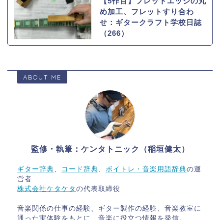
【5作目】フレットエッジの丸
め加工、フレットすり合わ
せ：ギタークラフト学校日誌
（266）
ABOUT ME
監修・執筆：ケンタトニック（稲垣健太）
ギター辞典
、
コード辞典
、
ボイトレ・音楽用語辞典
の運
営者
株式会社ケタケタ
の代表取締役
音楽関係の仕事の経験、ギター製作の経験、音楽教室に
通った実体験をもとに、音楽に役立つ情報を発信。