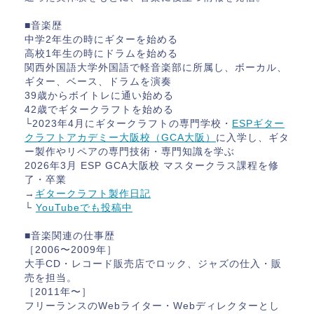
■音楽歴
中学2年生の時にギターを始める
高校1年生の時にドラムを始める
関西外国語大学外国語で軽音楽部に所属し、ボーカル、
ギター、ベース、ドラムを演奏
39歳からボイトレに通い始める
42歳でギタークラフトを始める
└2023年4月にギタークラフトの専門学校・
ESPギター
クラフトアカデミー大阪校（GCA大阪）
に入学し、ギタ
ー製作やリペアの専門技術・専門知識を学ぶ
2026年3月 ESP GCA大阪校 マスタークラス課程を修
了・卒業
→
ギタークラフト製作日記
└
YouTubeでも投稿中
■音楽関連の仕事歴
［2006〜2009年］
大手CD・レコード販売店でロック、ジャズの仕入・販
売を担当。
［2011年〜］
フリーランスのWebライター・Webディレクターとし