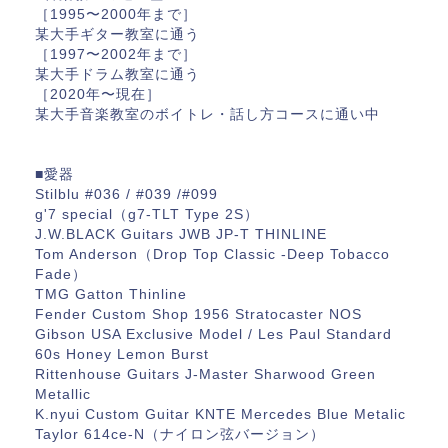
［1995〜2000年まで］
某大手ギター教室に通う
［1997〜2002年まで］
某大手ドラム教室に通う
［2020年〜現在］
某大手音楽教室のボイトレ・話し方コースに通い中
■愛器
Stilblu #036 / #039 /#099
g'7 special（g7-TLT Type 2S）
J.W.BLACK Guitars JWB JP-T THINLINE
Tom Anderson（Drop Top Classic -Deep Tobacco
Fade）
TMG Gatton Thinline
Fender Custom Shop 1956 Stratocaster NOS
Gibson USA Exclusive Model / Les Paul Standard
60s Honey Lemon Burst
Rittenhouse Guitars J-Master Sharwood Green
Metallic
K.nyui Custom Guitar KNTE Mercedes Blue Metalic
Taylor 614ce-N（ナイロン弦バージョン）