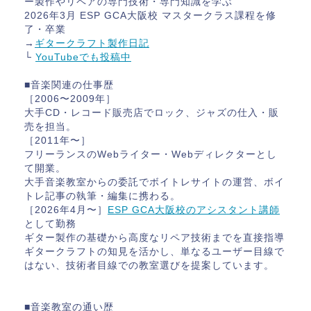
ー製作やリペアの専門技術・専門知識を学ぶ
2026年3月 ESP GCA大阪校 マスタークラス課程を修
了・卒業
→
ギタークラフト製作日記
└
YouTubeでも投稿中
■音楽関連の仕事歴
［2006〜2009年］
大手CD・レコード販売店でロック、ジャズの仕入・販
売を担当。
［2011年〜］
フリーランスのWebライター・Webディレクターとし
て開業。
大手音楽教室からの委託でボイトレサイトの運営、ボイ
トレ記事の執筆・編集に携わる。
［2026年4月〜］
ESP GCA大阪校のアシスタント講師
として勤務
ギター製作の基礎から高度なリペア技術までを直接指導
ギタークラフトの知見を活かし、単なるユーザー目線で
はない、技術者目線での教室選びを提案しています。
■音楽教室の通い歴