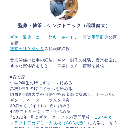
監修・執筆：ケンタトニック（稲垣健太）
ギター辞典
、
コード辞典
、
ボイトレ・音楽用語辞典
の運
営者
株式会社ケタケタ
の代表取締役
音楽関係の仕事の経験、ギター製作の経験、音楽教室に
通った実体験をもとに、音楽に役立つ情報を発信。
■音楽歴
中学2年生の時にギターを始める
高校1年生の時にドラムを始める
関西外国語大学外国語で軽音楽部に所属し、ボーカル、
ギター、ベース、ドラムを演奏
39歳からボイトレに通い始める
42歳でギタークラフトを始める
└2023年4月にギタークラフトの専門学校・
ESPギター
クラフトアカデミー大阪校（GCA大阪）
に入学し、ギタ