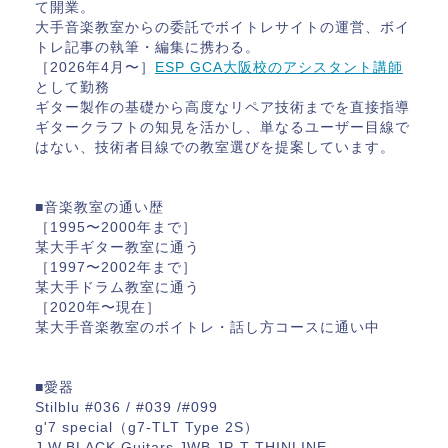
て開業。
大手音楽教室からの委託でボイトレサイトの運営、ボイ
トレ記事の執筆・編集に携わる。
［2026年4月〜］
ESP GCA大阪校のアシスタント講師
として勤務
ギター製作の基礎から高度なリペア技術までを直接指導
ギタークラフトの知見を活かし、単なるユーザー目線で
はない、技術者目線での教室選びを提案しています。
■音楽教室の通い歴
［1995〜2000年まで］
某大手ギター教室に通う
［1997〜2002年まで］
某大手ドラム教室に通う
［2020年〜現在］
某大手音楽教室のボイトレ・話し方コースに通い中
■愛器
Stilblu #036 / #039 /#099
g'7 special（g7-TLT Type 2S）
J.W.BLACK Guitars JWB JP-T THINLINE