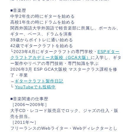
■音楽歴
中学2年生の時にギターを始める
高校1年生の時にドラムを始める
関西外国語大学外国語で軽音楽部に所属し、ボーカル、
ギター、ベース、ドラムを演奏
39歳からボイトレに通い始める
42歳でギタークラフトを始める
└2023年4月にギタークラフトの専門学校・
ESPギター
クラフトアカデミー大阪校（GCA大阪）
に入学し、ギタ
ー製作やリペアの専門技術・専門知識を学ぶ
2026年3月 ESP GCA大阪校 マスタークラス課程を修
了・卒業
→
ギタークラフト製作日記
└
YouTubeでも投稿中
■音楽関連の仕事歴
［2006〜2009年］
大手CD・レコード販売店でロック、ジャズの仕入・販
売を担当。
［2011年〜］
フリーランスのWebライター・Webディレクターとし