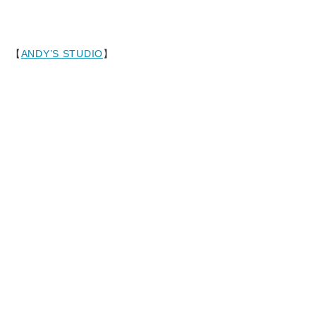
【
ANDY’S STUDIO
】