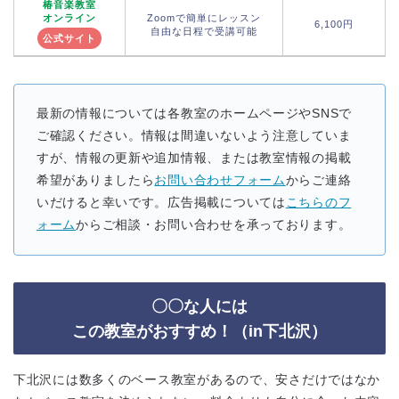
椿音楽教室
オンライン
Zoomで簡単にレッスン
6,100円
1
自由な日程で受講可能
公式サイト
最新の情報については各教室のホームページやSNSで
ご確認ください。情報は間違いないよう注意していま
すが、情報の更新や追加情報、または教室情報の掲載
希望がありましたら
お問い合わせフォーム
からご連絡
いだけると幸いです。広告掲載については
こちらのフ
ォーム
からご相談・お問い合わせを承っております。
〇〇な人には
この教室がおすすめ！（in下北沢）
下北沢には数多くのベース教室があるので、安さだけではなか