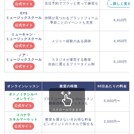
当日予約でフラッと寄って練習も
→詳しく見る
公式サイト
EYS
ミュージックスクール
仲間が見つかるプラットフォーム
6,610円
季節ごとのイベントも充実
公式サイト
ミューキャン・
ミュージックスクール
メジャー経験のある講師
4,950円
公式サイト
ノア・
ミュージックスクール
スタジオが運営する教室
6,160円
自由に通えるフリータイム制
公式サイト
オンラインレッスン
教室の特徴
60分あたりの料金
オトノミチシルベ
・オンライン
プロミュージシャンのレッスン
5,000円〜
動画添削型のレッスンも
公式サイト
スクロールできます
ココナラ
スキルマーケット
教室を通さない分お得な料金
2,000円〜
ピンポイントのスキルで探せる
公式サイト