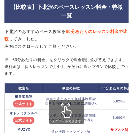
【比較表】下北沢のベースレッスン料金・特徴
一覧
下北沢のおすすめベース教室を
60分あたりのレッスン料金で比
較
してみました。
左右にスクロールしてご覧ください。
※「60分あたりの料金」をクリックで料金順に並び替えできます。
※料金は「個人レッスンで月4回」かそれに近いプランで比較してい
ます。
60分あたりの料金
教室名
教室の特徴
椿音楽教室
担当が決まるまで無料体験可能
5,825円
場所も時間も毎回自由に調整OK
公式サイト
オトノミチシルベ
『人柄』も重視で厳選の講師陣
6,600円
入会でキャッシュバック有り
公式サイト
スクロールできます
MUZYX
サブスク制
通い放題でグングン上達