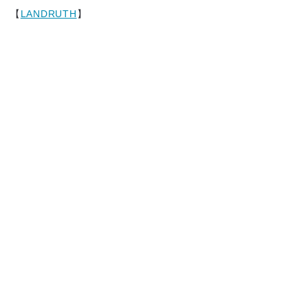
【
LANDRUTH
】