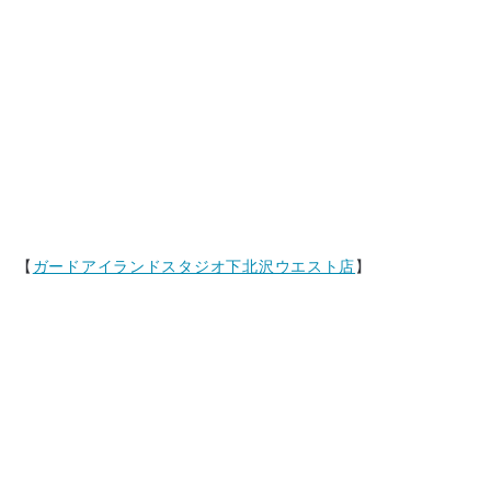
【
ガードアイランドスタジオ下北沢ウエスト店
】