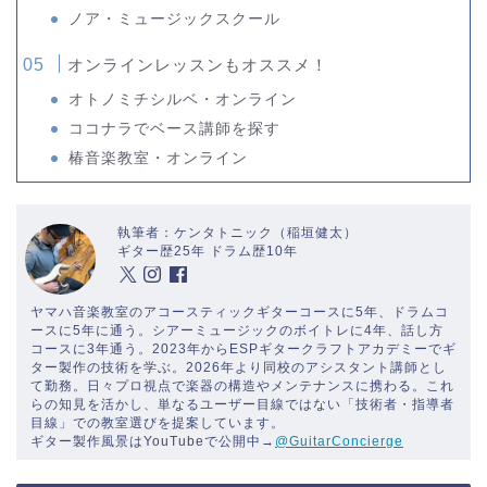
ノア・ミュージックスクール
オンラインレッスンもオススメ！
オトノミチシルベ・オンライン
ココナラでベース講師を探す
椿音楽教室・オンライン
執筆者：ケンタトニック（稲垣健太）
ギター歴25年 ドラム歴10年
ヤマハ音楽教室のアコースティックギターコースに5年、ドラムコ
ースに5年に通う。シアーミュージックのボイトレに4年、話し方
コースに3年通う。2023年からESPギタークラフトアカデミーでギ
ター製作の技術を学ぶ。2026年より同校のアシスタント講師とし
て勤務。日々プロ視点で楽器の構造やメンテナンスに携わる。これ
らの知見を活かし、単なるユーザー目線ではない「技術者・指導者
目線」での教室選びを提案しています。
ギター製作風景はYouTubeで公開中→
@GuitarConcierge