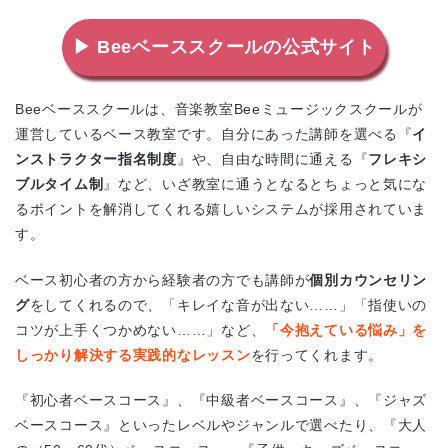
▶ Beeベーススクールの公式サイト
Beeベーススクールは、音楽教室Beeミュージックスクールが
運営しているベース教室です。自分にあった講師を選べる『
イ
ンストラクター指名制度
』や、自由な時間に通える『
フレキシ
ブルタイム制
』など、いざ教室に通うとなるとちょっと気にな
るポイントを解消してくれる嬉しいシステムが採用されていま
す。
ベース初心者の方から経験者の方でも講師が
個別カウンセリン
グ
をしてくれるので、「キレイな音が出ない……」「指使いの
コツが上手くつかめない……」など、
「今抱えている悩み」を
しっかり解決する実践的なレッスン
を行ってくれます。
『初心者ベースコース』、『中級者ベースコース』、『ジャズ
ベースコース』といったレベルやジャンルで選べたり、『大人