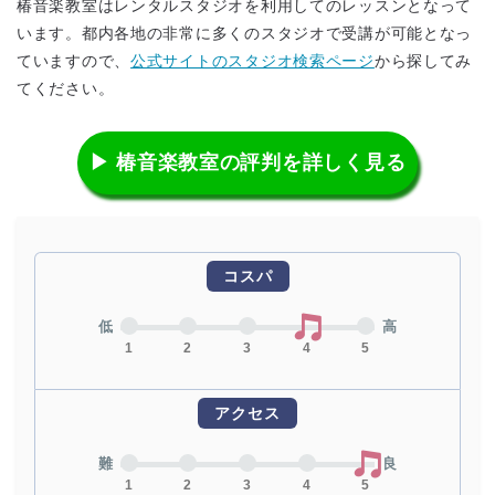
椿音楽教室はレンタルスタジオを利用してのレッスンとなって
います。都内各地の非常に多くのスタジオで受講が可能となっ
ていますので、
公式サイトのスタジオ検索ページ
から探してみ
てください。
▶ 椿音楽教室の評判を詳しく見る
コスパ
低
高
1
2
3
4
5
アクセス
難
良
1
2
3
4
5