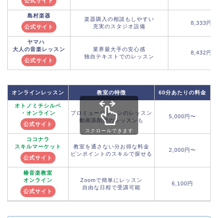
公式サイト
島村楽器
楽器購入の相談もしやすい
8,333円
充実のスタジオ設備
公式サイト
ヤマハ
大人の音楽レッスン
業界最大手の安心感
8,432円
独自テキストでのレッスン
公式サイト
オンラインレッスン
教室の特徴
60分あたりの料金
オトノミチシルベ
・オンライン
プロミュージシャンのレッスン
5,000円〜
動画添削型のレッスンも
公式サイト
スクロールできます
ココナラ
スキルマーケット
教室を通さない分お得な料金
2,000円〜
ピンポイントのスキルで探せる
公式サイト
椿音楽教室
オンライン
Zoomで簡単にレッスン
6,100円
1
自由な日程で受講可能
公式サイト