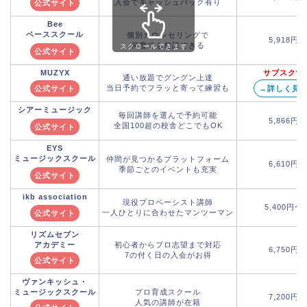
入会でキャッシュバック有り
公式サイト
Bee
ベーススクール
個別カウンセリングで
5,918円
何度でも相談できる
スクロールできます
公式サイト
MUZYX
サブスク制
通い放題でグングン上達
当日予約でフラッと寄って練習も
公式サイト
→詳しく見
シアーミュージック
毎回講師を選んで予約可能
5,866円
全国100超の校舎どこでもOK
公式サイト
EYS
ミュージックスクール
仲間が見つかるプラットフォーム
6,610円
季節ごとのイベントも充実
公式サイト
ikb association
現役プロベーシスト講師
5,400円〜
一人ひとりに合わせたマンツーマン
公式サイト
リズムセブン
アカデミー
初心者からプロ志望まで対応
6,750円
7の付く日の入会がお得
公式サイト
ヴァンキッシュ・
ミュージックスクール
プロ育成スクール
7,200円
人気の講師が在籍