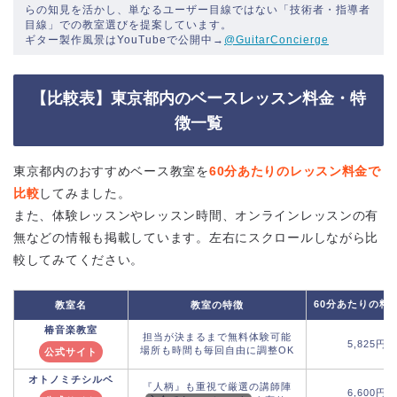
らの知見を活かし、単なるユーザー目線ではない「技術者・指導者
目線」での教室選びを提案しています。
ギター製作風景はYouTubeで公開中→
@GuitarConcierge
【比較表】東京都内のベースレッスン料金・特
徴一覧
東京都内のおすすめベース教室を
60分あたりのレッスン料金で
比較
してみました。
また、体験レッスンやレッスン時間、オンラインレッスンの有
無などの情報も掲載しています。左右にスクロールしながら比
較してみてください。
60分あたりの料
教室名
教室の特徴
椿音楽教室
担当が決まるまで無料体験可能
5,825円
場所も時間も毎回自由に調整OK
公式サイト
オトノミチシルベ
『人柄』も重視で厳選の講師陣
6,600円