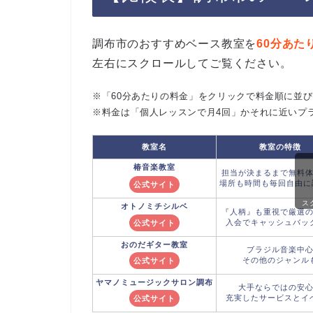
調布市のおすすめベース教室を
60分あた
左右にスクロールしてご覧ください。
※「60分あたりの料金」をクリックで料金順に並
※料金は「個人レッスンで月4回」かそれに近いプ
教室名
教室の特徴
椿音楽教室
担当が決まるまで無料
場所も時間も毎回自由に
公式サイト
ス
オトノミチシルベ
『人柄』も重視で厳選
入会でキャッシュバッ
公式サイト
おのだギター教室
ブラジル音楽中
その他のジャンル
公式サイト
ヤマノ
ミュージックサロン調布
大手ならではの安
充実したサービスとイ
公式サイト