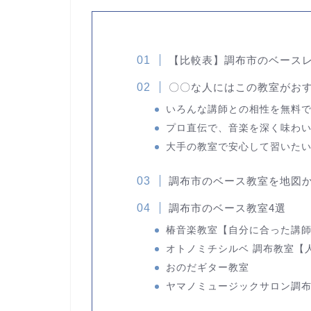
【比較表】調布市のベース
〇〇な人には
この教室がおす
いろんな講師との相性を無料
プロ直伝で、音楽を深く味わ
大手の教室で安心して習いた
調布市のベース教室を地図
調布市のベース教室4選
椿音楽教室
【自分に合った講
オトノミチシルベ 調布教室
【
おのだギター教室
ヤマノミュージックサロン調