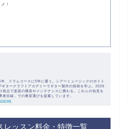
スメ！
ン
5年、ドラムコースに5年に通う。シアーミュージックのボイト
SPギタークラフトアカデミーでギター製作の技術を学ぶ。2026
ロ視点で楽器の構造やメンテナンスに携わる。これらの知見を
導者目線」での教室選びを提案しています。
cierge
スレッスン料金・特徴一覧