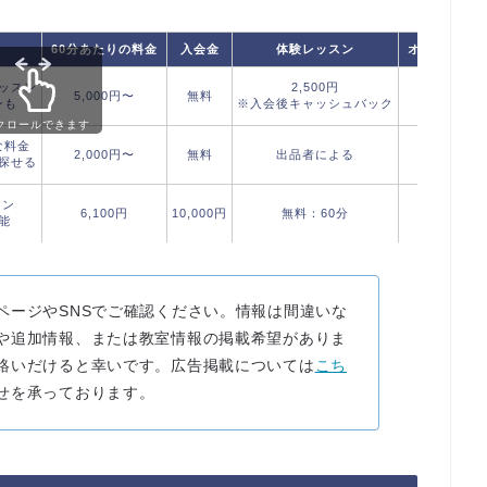
60分あたりの料金
入会金
体験レッスン
オンライン
ッスン
2,500円
5,000円〜
無料
◎
ンも
※入会後キャッシュバック
クロールできます
な料金
2,000円〜
無料
出品者による
◎
探せる
スン
6,100円
10,000円
無料：60分
◎
能
ページやSNSでご確認ください。情報は間違いな
や追加情報、または教室情報の掲載希望がありま
絡いだけると幸いです。広告掲載については
こち
せを承っております。