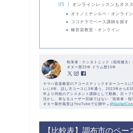
オンラインレッスンもオス
オトノミチシルベ・オンライ
ココナラでベース講師を探す
椿音楽教室・オンライン
執筆者：ケンタトニック（稲垣健太）
ギター歴25年 ドラム歴10年
ヤマハ音楽教室のアコースティックギターコースに
レに4年、話し方コースに3年通う。2023年からE
年より同校のアシスタント講師として勤務。日々プ
活かし、単なるユーザー目線ではない「技術者・指
ギター製作風景はYouTubeで公開中→
@GuitarCon
【比較表】調布市のベー