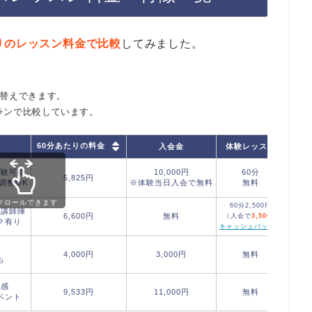
りのレッスン料金で比較
してみました。
び替えできます。
ランで比較しています。
60分あたりの料金
入会金
体験レッスン
オン
体験可能
10,000円
60分
5,825円
調整OK
※体験当日入会で無料
無料
クロールできます
60分2,500円
の講師陣
6,600円
無料
（入会で
3,500円
ク有り
キャッシュバック
）
心
4,000円
3,000円
無料
も
心感
9,533円
11,000円
無料
ベント