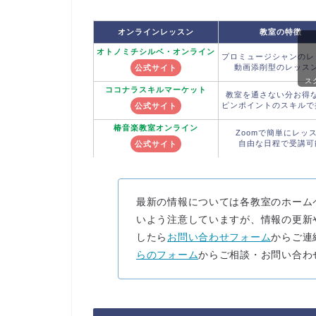
オンラインレッスン
教室の特徴
オトノミチシルベ
・オンライン
プロミュージシャンのレ
動画添削型のレッス
公式サイト
ス
ココナラ
スキルマーケット
教室を通さない分お得
ピンポイントのスキルで
公式サイト
椿音楽教室
オンライン
Zoomで簡単にレッ
自由な日程で受講可
公式サイト
最新の情報については各教室のホーム
いよう注意していますが、情報の更新
したら
お問い合わせフォーム
からご連
らのフォーム
からご相談・お問い合わ