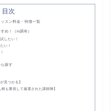
目次
レッスン料金・特徴一覧
すめ！（in調布）
で試したい！
いたい！
い！
から探す
師が見つかる】
人柄も重視して厳選された講師陣】
布