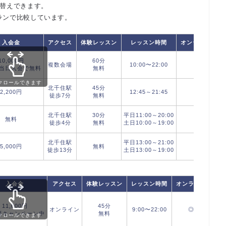
び替えできます。
ランで比較しています。
入会金
アクセス
体験レッスン
レッスン時間
オンライン
楽
10,000円
60分
複数会場
10:00〜22:00
○
当日入会で無料
無料
※
クロールできます
北千住駅
45分
2,200円
12:45～21:45
○
徒歩7分
無料
北千住駅
30分
平日11:00～20:00
無料
○
徒歩4分
無料
土日10:00～19:00
北千住駅
平日13:00～21:00
5,000円
無料
○
徒歩13分
土日13:00～19:00
入会金
アクセス
体験レッスン
レッスン時間
オンライン
楽
11,000円
45分
オンライン
9:00〜22:00
◎
料キャンペーン中
無料
クロールできます