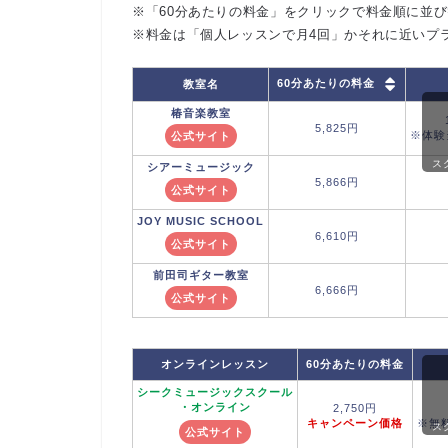
※「60分あたりの料金」をクリックで料金順に並
※料金は「個人レッスンで月4回」かそれに近いプ
60分あたりの料金
教室名
椿音楽教室
5,825円
※体験
公式サイト
ス
シアーミュージック
5,866円
公式サイト
JOY
MUSIC SCHOOL
6,610円
公式サイト
前田司ギター教室
6,666円
公式サイト
オンラインレッスン
60分あたりの料金
シークミュージックスクール
・オンライン
2,750円
キャンペーン価格
※無
ス
公式サイト