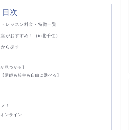
目次
レ・レッスン料金・特徴一覧
教室が
おすすめ！（in北千住）
図から探す
師が見つかる】
校
【講師も校舎も自由に選べる】
スメ！
・オンライン
す