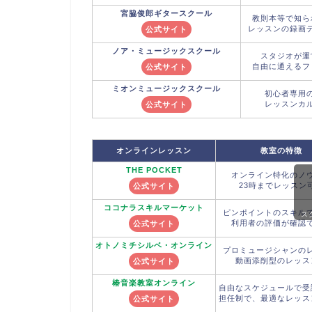
宮脇俊郎
ギタースクール
教則本等で知ら
レッスンの録画
公式サイト
ノア・
ミュージックスクール
スタジオが運
自由に通えるフ
公式サイト
ミオン
ミュージックスクール
初心者専用
レッスンカ
公式サイト
オンラインレッスン
教室の特徴
THE POCKET
オンライン特化のノ
23時までレッスン
公式サイト
ココナラ
スキルマーケット
ピンポイントのスキル
ス
利用者の評価が確認
公式サイト
オトノミチシルベ
・オンライン
プロミュージシャンの
動画添削型のレッス
公式サイト
椿音楽教室
オンライン
自由なスケジュールで受
担任制で、最適なレッス
公式サイト