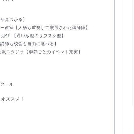
師が見つかる】
ター教室
【人柄も重視して厳選された講師陣】
北沢店
【通い放題のサブスク型】
【講師も校舎も自由に選べる】
北沢スタジオ
【季節ごとのイベント充実】
スクール
もオススメ！
ン