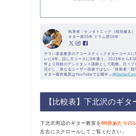
執筆者：ケンタトニック（稲垣健太）
ギター歴25年 ドラム歴10年
ヤマハ音楽教室のアコースティックギターコースに
レに4年、話し方コースに3年通う。2023年からE
年より同校のアシスタント講師として勤務。日々プ
活かし、単なるユーザー目線ではない「技術者・指
ギター製作風景はYouTubeで公開中→
@GuitarCon
【比較表】下北沢のギタ
下北沢周辺のギター教室を
60分あたりの
左右にスクロールしてご覧ください。