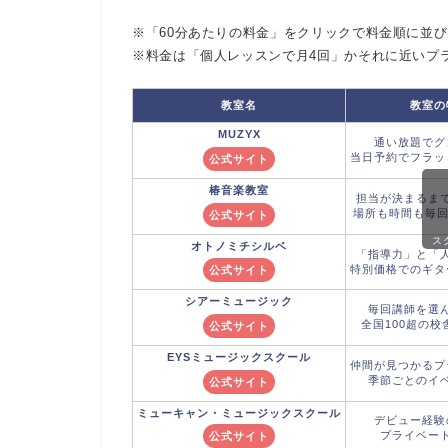
※「60分あたりの料金」をクリックで料金順に並
※料金は「個人レッスンで月4回」かそれに近いプ
教室名
教室の
MUZYX
通い放題でグ
当日予約でフラッ
公式サイト
椿音楽教室
担当が決まるま
場所も時間も毎回
公式サイト
ス
オトノミチシルベ
「指導力」と「
特別価格でのギタ
公式サイト
シアーミュージック
毎回講師を選
全国100超の校
公式サイト
EYS
ミュージックスクール
仲間が見つかるプ
季節ごとのイ
公式サイト
ミューキャン・
ミュージックスクール
デビュー経験
プライベー
公式サイト