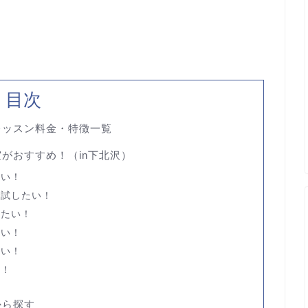
目次
レッスン料金・特徴一覧
室が
おすすめ！（in下北沢）
たい！
で試したい！
いたい！
たい！
たい！
い！
から探す