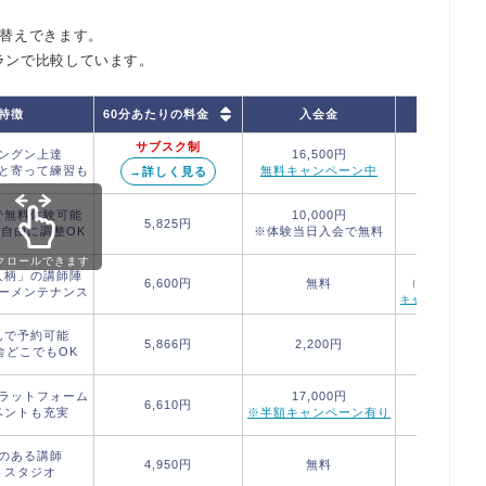
び替えできます。
ランで比較しています。
60分あたりの料金
特徴
入会金
コース
サブスク制
ングン上達
16,500円
エレキ
と寄って練習も
無料キャンペーン中
アコギ
→詳しく見る
で無料体験可能
10,000円
60分
5,825円
自由に調整OK
※体験当日入会で無料
無料
クロールできます
60分2,500円
人柄」の講師陣
6,600円
無料
（入会で
3,500
ーメンテナンス
キャッシュバッ
んで予約可能
45分
5,866円
2,200円
舎どこでもOK
無料
ラットフォーム
17,000円
30分
6,610円
ベントも充実
※半額キャンペーン有り
無料
のある講師
エレキ
4,950円
無料
トスタジオ
アコギ