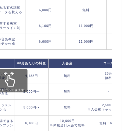
れる有名講師
6,000円
無料
エレキ
データを貰える
営する教室
エレキ
6,160円
11,000円
リータイム制
アコギ
の音楽教室
エレキ
6,600円
11,000円
ルテを作成
アコギ
60分あたりの料金
入会金
コース
ウハウ
25分
4,488円
無料
可能
無料
で探せる
クロールできます
2,000円〜
無料
-
できる
レッスン
2,500円
5,000円〜
無料
ンも
※入会後キャッシュバック
講できる
10,000円
6,100円
無料：60分
ンプラン
※体験当日入会で無料