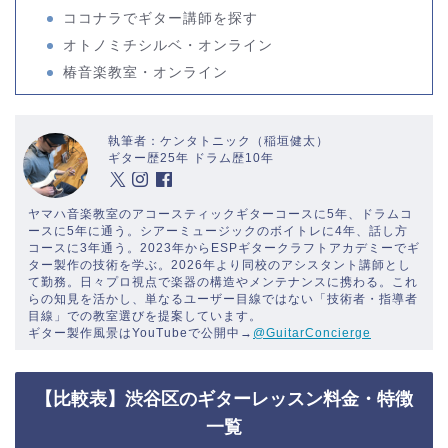
ココナラでギター講師を探す
オトノミチシルベ・オンライン
椿音楽教室・オンライン
執筆者：ケンタトニック（稲垣健太）
ギター歴25年 ドラム歴10年
ヤマハ音楽教室のアコースティックギターコースに5年、ドラムコ
ースに5年に通う。シアーミュージックのボイトレに4年、話し方
コースに3年通う。2023年からESPギタークラフトアカデミーでギ
ター製作の技術を学ぶ。2026年より同校のアシスタント講師とし
て勤務。日々プロ視点で楽器の構造やメンテナンスに携わる。これ
らの知見を活かし、単なるユーザー目線ではない「技術者・指導者
目線」での教室選びを提案しています。
ギター製作風景はYouTubeで公開中→
@GuitarConcierge
【比較表】渋谷区のギターレッスン料金・特徴
一覧