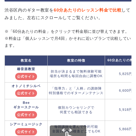
渋谷区内のギター教室を
60分あたりのレッスン料金で比較
して
みました。左右にスクロールしてご覧ください。
※「60分あたりの料金」をクリックで料金順に並び替えできます。
※料金は「個人レッスンで月4回」かそれに近いプランで比較してい
ます。
60分あたりの料
教室名
教室の特徴
椿音楽教室
担当が決まるまで無料体験可能
5,825円
場所も時間も毎回自由に調整OK
公式サイト
オトノミチシルベ
「指導力」と「人柄」の講師陣
6,600円
特別価格でのギターメンテナンス
公式サイト
Bee
ギタースクール
個別カウンセリングで
5,918円
何度でも相談できる
公式サイト
シアーミュージック
毎回講師を選んで予約可能
5,866円
全国100超の校舎どこでもOK
公式サイト