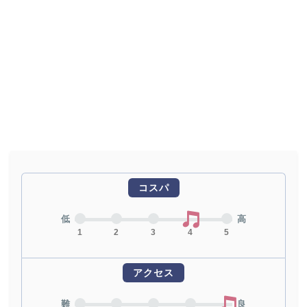
コスパ
低
高
1
2
3
4
5
アクセス
難
良