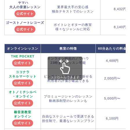
ヤマハ
大人の音楽レッスン
業界最大手の安心感
8,432円
独自テキストでのレッスン
公式サイト
ゴーストノートレコーズ
ボイトレとギターの教室
8,140円
様々なジャンルに対応
公式サイト
オンラインレッスン
教室の特徴
60分あたりの料金
THE POCKET
オンライン特化のノウハウ
4,488円
23時までレッスン可能
公式サイト
ココナラ
スキルマーケット
ピンポイントのスキルで探せる
スクロールできます
2,000円〜
利用者の評価が確認できる
公式サイト
オトノミチシルベ
・オンライン
プロミュージシャンのレッスン
5,000円〜
動画添削型のレッスンも
公式サイト
椿音楽教室
オンライン
自由なスケジュールで受講できる
6,100円
担任制で、最適なレッスンプラン
公式サイト