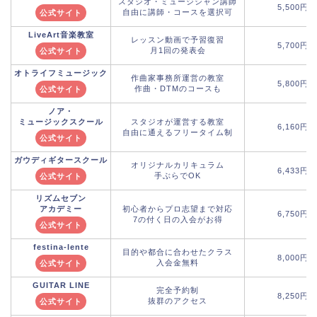
スタジオ・ミュージシャン講師
5,500円
自由に講師・コースを選択可
公式サイト
LiveArt音楽教室
レッスン動画で予習復習
5,700円
月1回の発表会
公式サイト
オトライフミュージック
作曲家事務所運営の教室
5,800円
作曲・DTMのコースも
公式サイト
ノア・
ミュージックスクール
スタジオが運営する教室
6,160円
自由に通えるフリータイム制
公式サイト
ガウディギタースクール
オリジナルカリキュラム
6,433円
手ぶらでOK
公式サイト
リズムセブン
アカデミー
初心者からプロ志望まで対応
6,750円
7の付く日の入会がお得
公式サイト
festina-lente
目的や都合に合わせたクラス
8,000円
入会金無料
公式サイト
GUITAR LINE
完全予約制
8,250円
抜群のアクセス
公式サイト