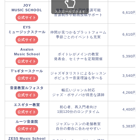
JOY
MUSIC SCHOOL
複数コースを同時受講可能
スクロールできます
6,610円
音源制作や動画投稿サポート
公式サイト
EYS
ミュージックスクール
仲間が見つかるプラットフォーム
6,610円
季節ごとのイベントも充実
公式サイト
Avalon
Music School
ボイトレがメインの教室
5,390円
発表会、セミナーを定期開催
公式サイト
T'sギタースクール
ジャズギタリストによるレッスン
3,540円
ポピュラー音楽理論も学べる
公式サイト
音楽教室ルフォスタ
幅広いジャンル対応
4,266円
ジャズ・ボサノバが得意な講師
公式サイト
エスギター教室
初心者、再入門者向け
4,400円
1回120分のロングタイム
公式サイト
ルーツ音楽院
ジャズレッスンの老舗教室
5,383円
自分の都合に合わせやすい
公式サイト
ZESS Music School