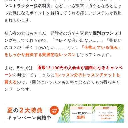
ンストラクター指名制度
』など、いざ教室に通うとなるとちょ
っと気になるポイントを解消してくれる嬉しいシステムが採用
されています。
初心者の方はもちろん、経験者の方でも講師が
個別カウンセリ
ング
をしてくれるので、「キレイな音が出ない……」「指使い
のコツが上手くつかめない……」など、
「今抱えている悩み」
をしっかり解決する実践的なレッスン
を行ってくれます。
また、Beeでは、
通常12,100円の入会金が無料になるキャンペ
ーン
を開催中です！さらに
1レッスン分のレッスンチケットも
貰える
ので、1回分のレッスンも無料となるとてもお得なキャ
ンペーンです。