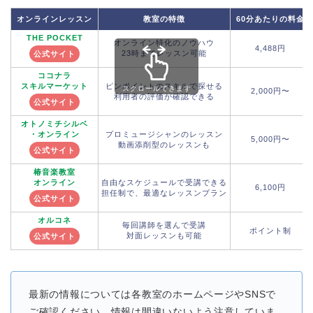
オンラインレッスン
教室の特徴
60分あたりの料金
THE POCKET
オンライン特化のノウハウ
4,488円
23時までレッスン可能
公式サイト
ココナラ
スキルマーケット
ピンポイントのスキルで探せる
スクロールできます
2,000円〜
利用者の評価が確認できる
公式サイト
オトノミチシルベ
・オンライン
プロミュージシャンのレッスン
5,000円〜
動画添削型のレッスンも
公式サイト
椿音楽教室
オンライン
自由なスケジュールで受講できる
6,100円
担任制で、最適なレッスンプラン
公式サイト
オルコネ
毎回講師を選んで受講
ポイント制
対面レッスンも可能
公式サイト
最新の情報については各教室のホームページやSNSで
ご確認ください。情報は間違いないよう注意していま