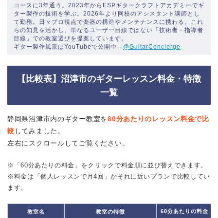
コースに3年通う。2023年からESPギタークラフトアカデミーでギ
ター製作の技術を学ぶ。2026年より同校のアシスタント講師とし
て勤務。日々プロ視点で楽器の構造やメンテナンスに携わる。これ
らの知見を活かし、単なるユーザー目線ではない「技術者・指導者
目線」での教室選びを提案しています。
ギター製作風景はYouTubeで公開中→
@GuitarConcierge
【比較表】沼津市のギターレッスン料金・特徴
一覧
静岡県沼津市内のギター教室を
60分あたりのレッスン料金で比
較
してみました。
左右にスクロールしてご覧ください。
※「60分あたりの料金」をクリックで料金順に並び替えできます。
※料金は「個人レッスンで月4回」かそれに近いプランで比較してい
ます。
60分あたりの料金
教室名
教室の特徴