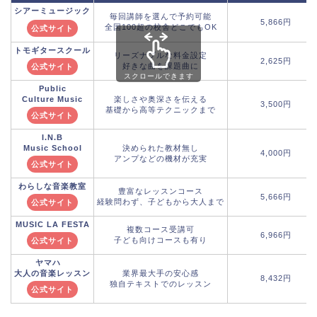
シアーミュージック
毎回講師を選んで予約可能
5,866円
全国100超の校舎どこでもOK
公式サイト
トモギタースクール
リーズナブルな料金設定
2,625円
好きな曲を課題曲に
公式サイト
スクロールできます
Public
Culture Music
楽しさや奥深さを伝える
3,500円
基礎から高等テクニックまで
公式サイト
I.N.B
Music School
決められた教材無し
4,000円
アンプなどの機材が充実
公式サイト
わらしな音楽教室
豊富なレッスンコース
5,666円
経験問わず、子どもから大人まで
公式サイト
MUSIC LA FESTA
複数コース受講可
6,966円
子ども向けコースも有り
公式サイト
ヤマハ
大人の音楽レッスン
業界最大手の安心感
8,432円
独自テキストでのレッスン
公式サイト