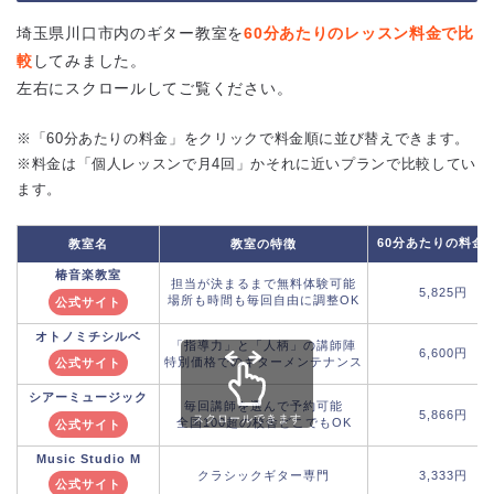
埼玉県川口市内のギター教室を
60分あたりのレッスン料金で比
較
してみました。
左右にスクロールしてご覧ください。
※「60分あたりの料金」をクリックで料金順に並び替えできます。
※料金は「個人レッスンで月4回」かそれに近いプランで比較してい
ます。
60分あたりの料金
教室名
教室の特徴
椿音楽教室
担当が決まるまで無料体験可能
5,825円
場所も時間も毎回自由に調整OK
公式サイト
オトノミチシルベ
「指導力」と「人柄」の講師陣
6,600円
特別価格でのギターメンテナンス
公式サイト
シアーミュージック
毎回講師を選んで予約可能
5,866円
スクロールできます
全国100超の校舎どこでもOK
公式サイト
Music Studio M
クラシックギター専門
3,333円
公式サイト