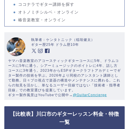
ココナラでギター講師を探す
オトノミチシルベ・オンライン
椿音楽教室・オンライン
執筆者：ケンタトニック（稲垣健太）
ギター歴25年 ドラム歴10年
ヤマハ音楽教室のアコースティックギターコースに5年、ドラムコ
ースに5年に通う。シアーミュージックのボイトレに4年、話し方
コースに3年通う。2023年からESPギタークラフトアカデミーでギ
ター製作の技術を学ぶ。2026年より同校のアシスタント講師とし
て勤務。日々プロ視点で楽器の構造やメンテナンスに携わる。これ
らの知見を活かし、単なるユーザー目線ではない「技術者・指導者
目線」での教室選びを提案しています。
ギター製作風景はYouTubeで公開中→
@GuitarConcierge
【比較表】川口市のギターレッスン料金・特徴
一覧