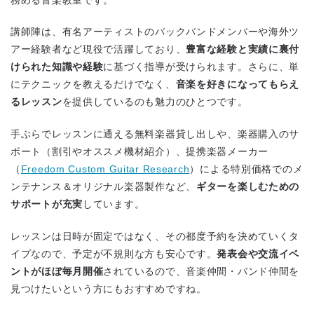
講師陣は、有名アーティストのバックバンドメンバーや海外ツ
アー経験者など現役で活躍しており、
豊富な経験と実績に裏付
けられた知識や経験
に基づく指導が受けられます。さらに、単
にテクニックを教えるだけでなく、
音楽を好きになってもらえ
るレッスン
を提供しているのも魅力のひとつです。
手ぶらでレッスンに通える無料楽器貸し出しや、楽器購入のサ
ポート（割引やオススメ機材紹介）、提携楽器メーカー
（
Freedom Custom Guitar Research
）による特別価格でのメ
ンテナンス＆オリジナル楽器製作など、
ギターを楽しむための
サポートが充実
しています。
レッスンは日時が固定ではなく、その都度予約を決めていくタ
イプなので、予定が不規則な方も安心です。
発表会や交流イベ
ントがほぼ毎月開催
されているので、音楽仲間・バンド仲間を
見つけたいという方にもおすすめですね。