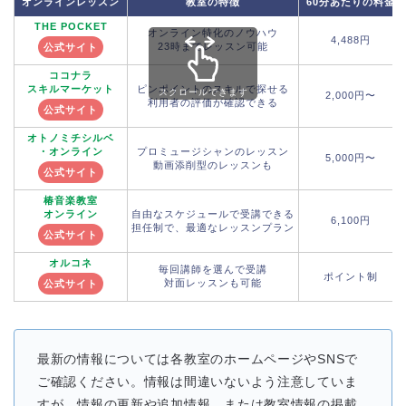
オンラインレッスン
教室の特徴
60分あたりの料金
THE POCKET
オンライン特化のノウハウ
4,488円
23時までレッスン可能
公式サイト
ココナラ
スキルマーケット
ピンポイントのスキルで探せる
スクロールできます
2,000円〜
利用者の評価が確認できる
公式サイト
オトノミチシルベ
・オンライン
プロミュージシャンのレッスン
5,000円〜
動画添削型のレッスンも
公式サイト
椿音楽教室
オンライン
自由なスケジュールで受講できる
6,100円
担任制で、最適なレッスンプラン
公式サイト
オルコネ
毎回講師を選んで受講
ポイント制
対面レッスンも可能
公式サイト
最新の情報については各教室のホームページやSNSで
ご確認ください。情報は間違いないよう注意していま
すが、情報の更新や追加情報、または教室情報の掲載