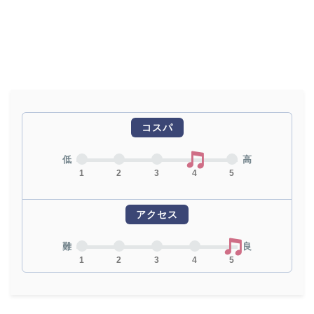
コスパ
低
高
1
2
3
4
5
アクセス
難
良
1
2
3
4
5
地図から探す
比較表で探す