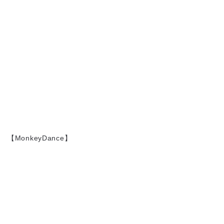
【MonkeyDance】