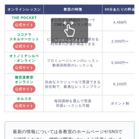
オンラインレッスン
教室の特徴
60分あたりの料金
THE POCKET
オンライン特化のノウハウ
4,488円
23時までレッスン可能
公式サイト
ココナラ
スキルマーケット
ピンポイントのスキルで探せる
スクロールできます
2,000円〜
利用者の評価が確認できる
公式サイト
オトノミチシルベ
・オンライン
プロミュージシャンのレッスン
5,000円〜
動画添削型のレッスンも
公式サイト
椿音楽教室
オンライン
自由なスケジュールで受講できる
6,100円
担任制で、最適なレッスンプラン
公式サイト
オルコネ
毎回講師を選んで受講
ポイント制
対面レッスンも可能
公式サイト
最新の情報については各教室のホームページやSNSで