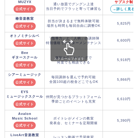
MUZYX
サブスク制
通い放題でグングン上達
当日予約でフラッと寄って練習も
公式サイト
→詳しく見る
椿音楽教室
担当が決まるまで無料体験可能
5,825円
場所も時間も毎回自由に調整OK
公式サイト
オトノミチシルベ
「指導力」と「人柄」の講師陣
6,600円
特別価格でのギターメンテナンス
公式サイト
Bee
ギタースクール
個別カウンセリングで
スクロールできます
5,918円
何度でも相談できる
公式サイト
シアーミュージック
毎回講師を選んで予約可能
5,866円
全国100超の校舎どこでもOK
公式サイト
EYS
ミュージックスクール
仲間が見つかるプラットフォーム
6,610円
季節ごとのイベントも充実
公式サイト
Avalon
Music School
ボイトレがメインの教室
5,390円
発表会、セミナーを定期開催
公式サイト
LiveArt音楽教室
レッスン動画で予習復習