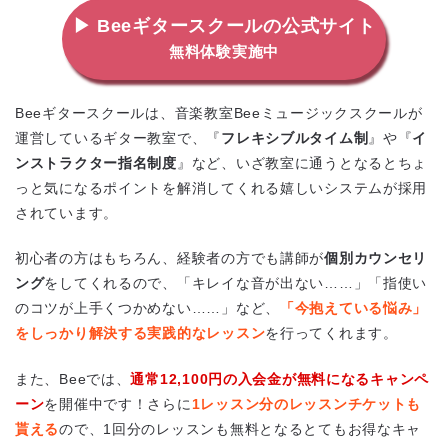
▶ Beeギタースクールの公式サイト
無料体験実施中
Beeギタースクールは、音楽教室Beeミュージックスクールが
運営しているギター教室で、『
フレキシブルタイム制
』や『
イ
ンストラクター指名制度
』など、いざ教室に通うとなるとちょ
っと気になるポイントを解消してくれる嬉しいシステムが採用
されています。
初心者の方はもちろん、経験者の方でも講師が
個別カウンセリ
ング
をしてくれるので、「キレイな音が出ない……」「指使い
のコツが上手くつかめない……」など、
「今抱えている悩み」
をしっかり解決する実践的なレッスン
を行ってくれます。
また、Beeでは、
通常12,100円の入会金が無料になるキャンペ
ーン
を開催中です！さらに
1レッスン分のレッスンチケットも
貰える
ので、1回分のレッスンも無料となるとてもお得なキャ