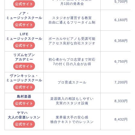
5,700円
月1回の発表会
公式サイト
ノア・
ミュージックスクール
スタジオが運営する教室
6,160円
自由に通えるフリータイム制
公式サイト
LIFE
ミュージックスクール
ボーカルやピアノも受講可能
6,358円
アクセス良好な自社スタジオ
公式サイト
リズムセブン
アカデミー
初心者からプロ志望まで対応
6,750円
7の付く日の入会がお得
公式サイト
ヴァンキッシュ・
ミュージックスクール
プロ育成スクール
7,200円
公式サイト
島村楽器
楽器購入の相談もしやすい
8,333円
充実のスタジオ設備
公式サイト
ヤマハ
大人の音楽レッスン
業界最大手の安心感
8,432円
独自テキストでのレッスン
公式サイト