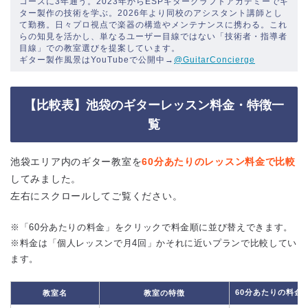
コースに3年通う。2023年からESPギタークラフトアカデミーでギ
ター製作の技術を学ぶ。2026年より同校のアシスタント講師とし
て勤務。日々プロ視点で楽器の構造やメンテナンスに携わる。これ
らの知見を活かし、単なるユーザー目線ではない「技術者・指導者
目線」での教室選びを提案しています。
ギター製作風景はYouTubeで公開中→
@GuitarConcierge
【比較表】池袋のギターレッスン料金・特徴一
覧
池袋エリア内のギター教室を
60分あたりのレッスン料金で比較
してみました。
左右にスクロールしてご覧ください。
※「60分あたりの料金」をクリックで料金順に並び替えできます。
※料金は「個人レッスンで月4回」かそれに近いプランで比較してい
ます。
60分あたりの料金
教室名
教室の特徴