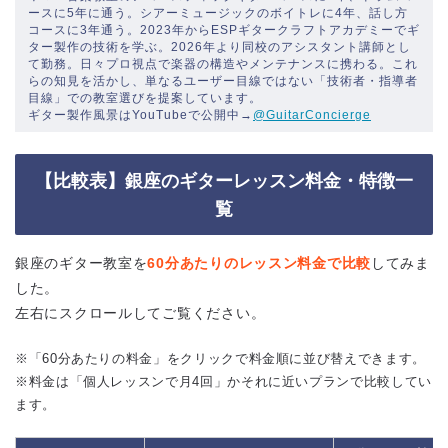
ースに5年に通う。シアーミュージックのボイトレに4年、話し方
コースに3年通う。2023年からESPギタークラフトアカデミーでギ
ター製作の技術を学ぶ。2026年より同校のアシスタント講師とし
て勤務。日々プロ視点で楽器の構造やメンテナンスに携わる。これ
らの知見を活かし、単なるユーザー目線ではない「技術者・指導者
目線」での教室選びを提案しています。
ギター製作風景はYouTubeで公開中→
@GuitarConcierge
【比較表】銀座のギターレッスン料金・特徴一
覧
銀座のギター教室を
60分あたりのレッスン料金で比較
してみま
した。
左右にスクロールしてご覧ください。
※「60分あたりの料金」をクリックで料金順に並び替えできます。
※料金は「個人レッスンで月4回」かそれに近いプランで比較してい
ます。