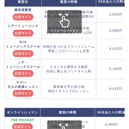
60分あたりの料金
教室名
教室の特徴
椿音楽教室
担当が決まるまで無料体験可能
5,825円
場所も時間も毎回自由に調整OK
公式サイト
シアーミュージック
毎回講師を選んで予約可能
5,866円
スクロールできます
全国100超の校舎どこでもOK
公式サイト
EYS
ミュージックスクール
仲間が見つかるプラットフォーム
6,610円
季節ごとのイベントも充実
公式サイト
ノア・
ミュージックスクール
スタジオが運営する教室
6,160円
自由に通えるフリータイム制
公式サイト
ヤマハ
大人の音楽レッスン
業界最大手の安心感
8,432円
独自テキストでのレッスン
公式サイト
オンラインレッスン
教室の特徴
60分あたりの料金
THE POCKET
オンライン特化のノウハウ
4,488円
23時までレッスン可能
公式サイト