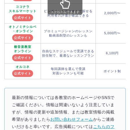
ココナラ
スキルマーケット
ピンポイントのスキルで探せる
スクロールできます
2,000円〜
利用者の評価が確認できる
公式サイト
オトノミチシルベ
・オンライン
プロミュージシャンのレッスン
5,000円〜
動画添削型のレッスンも
公式サイト
椿音楽教室
オンライン
自由なスケジュールで受講できる
6,100円
担任制で、最適なレッスンプラン
公式サイト
オルコネ
毎回講師を選んで受講
ポイント制
対面レッスンも可能
公式サイト
最新の情報については各教室のホームページやSNSで
ご確認ください。情報は間違いないよう注意していま
すが、情報の更新や追加情報、または教室情報の掲載
希望がありましたら
お問い合わせフォーム
からご連絡
いだけると幸いです。広告掲載については
こちらのフ