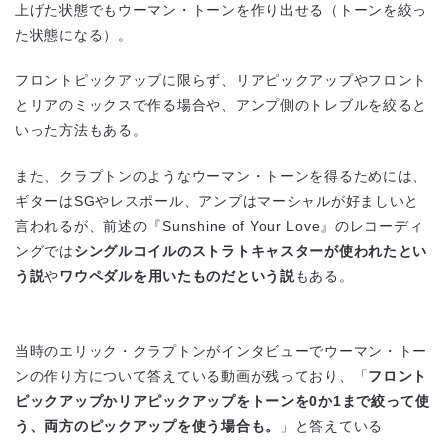
上げた状態でもウーマン・トーンを作り出せる（トーンを絞っ
た状態になる）。
フロントピックアップに限らず、リアピックアップやフロント
とリアのミックスで作る場合や、アンプ側のトレブルを絞ると
いった方法もある。
また、クラプトンのようなウーマン・トーンを得るためには、
ギターはSGやレスポール、アンプはマーシャルが好ましいと
言われるが、前述の『Sunshine of Your Love』のレコーディ
ングでは
シングルコイルのストラトキャスターが使われたとい
う説
や
ワウペダルを用いたものだという説
もある。
当時のエリック・クラプトンがインタビューでウーマン・トー
ンの作り方について答えている動画が残っており、「
フロント
ピックアップかリアピックアップをトーンを0か1まで絞って使
う、両方のピックアップを使う場合も。
」と答えている