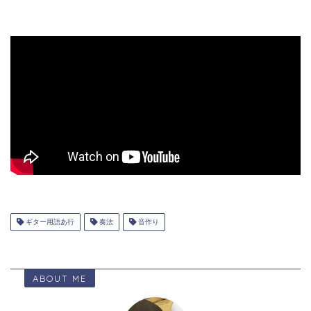
ギター用語あ行
奏法
音作り
ABOUT ME