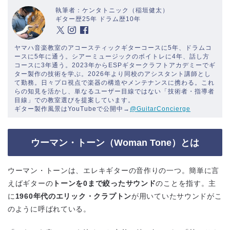
執筆者：ケンタトニック（稲垣健太）
ギター歴25年 ドラム歴10年
ヤマハ音楽教室のアコースティックギターコースに5年、ドラムコ
ースに5年に通う。シアーミュージックのボイトレに4年、話し方
コースに3年通う。2023年からESPギタークラフトアカデミーでギ
ター製作の技術を学ぶ。2026年より同校のアシスタント講師とし
て勤務。日々プロ視点で楽器の構造やメンテナンスに携わる。これ
らの知見を活かし、単なるユーザー目線ではない「技術者・指導者
目線」での教室選びを提案しています。
ギター製作風景はYouTubeで公開中→
@GuitarConcierge
ウーマン・トーン（Woman Tone）とは
ウーマン・トーンは、エレキギターの音作りの一つ。簡単に言
えばギターの
トーンを0まで絞ったサウンド
のことを指す。主
に
1960年代のエリック・クラプトン
が用いていたサウンドがこ
のように呼ばれている。