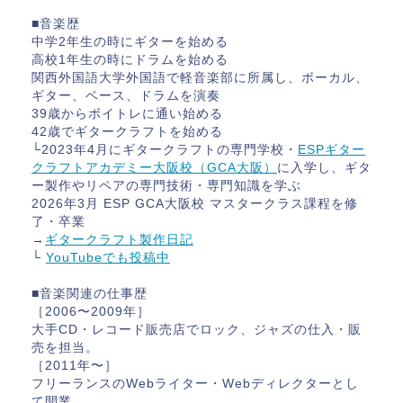
■音楽歴
中学2年生の時にギターを始める
高校1年生の時にドラムを始める
関西外国語大学外国語で軽音楽部に所属し、ボーカル、
ギター、ベース、ドラムを演奏
39歳からボイトレに通い始める
42歳でギタークラフトを始める
└2023年4月にギタークラフトの専門学校・
ESPギター
クラフトアカデミー大阪校（GCA大阪）
に入学し、ギタ
ー製作やリペアの専門技術・専門知識を学ぶ
2026年3月 ESP GCA大阪校 マスタークラス課程を修
了・卒業
→
ギタークラフト製作日記
└
YouTubeでも投稿中
■音楽関連の仕事歴
［2006〜2009年］
大手CD・レコード販売店でロック、ジャズの仕入・販
売を担当。
［2011年〜］
フリーランスのWebライター・Webディレクターとし
て開業。