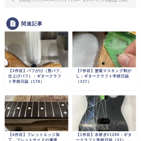
【5作目】ウッドシーラー→ウッドフィラー：ギタークラフト学校日誌（258）
関連記事
【3作目】バフがけ（荒バフ、
【7作目】塗装マスキング剥が
仕上げバフ）：ギタークラフ
し：ギタークラフト学校日誌
ト学校日誌（178）
（337）
【4作目】フレットエッジ加
【1作目】水研ぎ#1200：ギタ
工、フレットサイドの溝埋
ークラフト学校日誌（33）