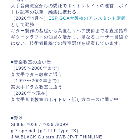
大手音楽教室からの委託でボイトレサイトの運営、ボイ
トレ記事の執筆・編集に携わる。
［2026年4月〜］
ESP GCA大阪校のアシスタント講師
として勤務
ギター製作の基礎から高度なリペア技術までを直接指導
ギタークラフトの知見を活かし、単なるユーザー目線で
はない、技術者目線での教室選びを提案しています。
■音楽教室の通い歴
［1995〜2000年まで］
某大手ギター教室に通う
［1997〜2002年まで］
某大手ドラム教室に通う
［2020年〜現在］
某大手音楽教室のボイトレ・話し方コースに通い中
■愛器
Stilblu #036 / #039 /#099
g'7 special（g7-TLT Type 2S）
J.W.BLACK Guitars JWB JP-T THINLINE