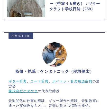
ー（中塗り＆磨き）：ギター
クラフト学校日誌（259）
ABOUT ME
監修・執筆：ケンタトニック（稲垣健太）
ギター辞典
、
コード辞典
、
ボイトレ・音楽用語辞典
の運
営者
株式会社ケタケタ
の代表取締役
音楽関係の仕事の経験、ギター製作の経験、音楽教室に
通った実体験をもとに、音楽に役立つ情報を発信。