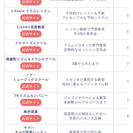
公式サイト
J-Fenix ドラムレッスン
子供向けレッスンも可能
5,
フレキシブルな予約システム
公式サイト
LiveArt音楽教室
レッスン動画で予習復習
5,
月1回の発表会
公式サイト
ドラマーズスクール
ドラムとカホンの専門教室
5,
定期的なセッション交流会
公式サイト
堀越彰リズム＆ドラムスクール
3歳から大人まで
7,
公式サイト
ノア・
ミュージックスクール
スタジオが運営する教室
7,
自由に通えるフリータイム制
公式サイト
TKリズムカンパニー
ジャズドラマーによる教室
7,
未経験からプロコースまで
公式サイト
島村楽器
楽器購入の相談もしやすい
8,
充実のスタジオ設備
公式サイト
ヤマハ
大人の音楽レッスン
業界最大手の安心感