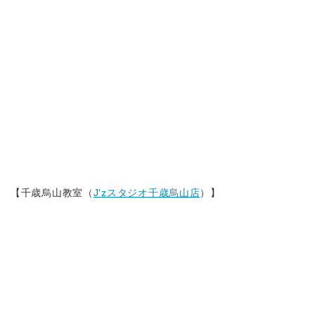
【千歳烏山教室（
J'zスタジオ千歳烏山店
）】