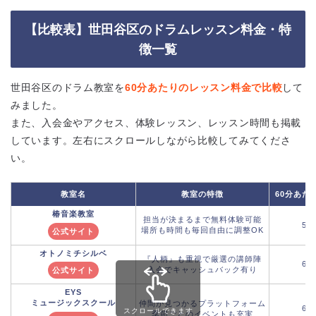
【比較表】世田谷区のドラムレッスン料金・特
徴一覧
世田谷区のドラム教室を
60分あたりのレッスン料金で比較
して
みました。
また、入会金やアクセス、体験レッスン、レッスン時間も掲載
しています。左右にスクロールしながら比較してみてくださ
い。
60分あた
教室名
教室の特徴
椿音楽教室
担当が決まるまで無料体験可能
5,
場所も時間も毎回自由に調整OK
公式サイト
オトノミチシルベ
『人柄』も重視で厳選の講師陣
6,
入会でキャッシュバック有り
公式サイト
EYS
ミュージックスクール
仲間が見つかるプラットフォーム
6,
スクロールできます
季節ごとのイベントも充実