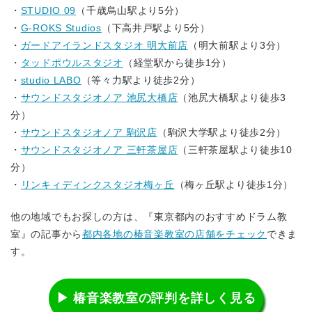
・
STUDIO 09
（千歳烏山駅より5分）
・
G-ROKS Studios
（下高井戸駅より5分）
・
ガードアイランドスタジオ 明大前店
（明大前駅より3分）
・
タッドポウルスタジオ
（経堂駅から徒歩1分）
・
studio LABO
（等々力駅より徒歩2分）
・
サウンドスタジオノア 池尻大橋店
（池尻大橋駅より徒歩3
分）
・
サウンドスタジオノア 駒沢店
（駒沢大学駅より徒歩2分）
・
サウンドスタジオノア 三軒茶屋店
（三軒茶屋駅より徒歩10
分）
・
リンキィディンクスタジオ梅ヶ丘
（梅ヶ丘駅より徒歩1分）
他の地域でもお探しの方は、『東京都内のおすすめドラム教
室』の記事から
都内各地の椿音楽教室の店舗をチェック
できま
す。
▶ 椿音楽教室の評判を詳しく見る