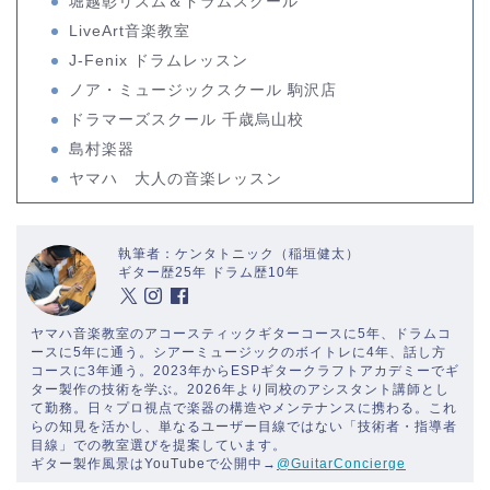
堀越彰リズム＆ドラムスクール
LiveArt音楽教室
J-Fenix ドラムレッスン
ノア・ミュージックスクール 駒沢店
ドラマーズスクール 千歳烏山校
島村楽器
ヤマハ 大人の音楽レッスン
執筆者：ケンタトニック（稲垣健太）
ギター歴25年 ドラム歴10年
ヤマハ音楽教室のアコースティックギターコースに5年、ドラムコ
ースに5年に通う。シアーミュージックのボイトレに4年、話し方
コースに3年通う。2023年からESPギタークラフトアカデミーでギ
ター製作の技術を学ぶ。2026年より同校のアシスタント講師とし
て勤務。日々プロ視点で楽器の構造やメンテナンスに携わる。これ
らの知見を活かし、単なるユーザー目線ではない「技術者・指導者
目線」での教室選びを提案しています。
ギター製作風景はYouTubeで公開中→
@GuitarConcierge