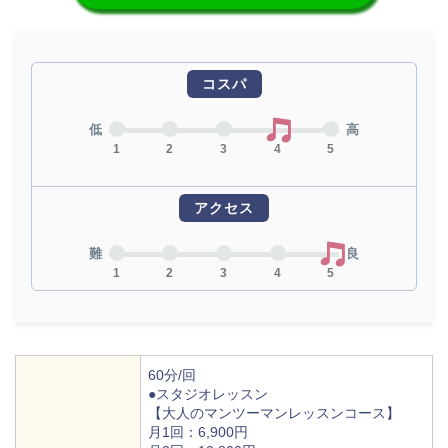
コスパ
低
高
1
2
3
4
5
アクセス
難
良
1
2
3
4
5
60分/回
●スタジオレッスン
【大人のマンツーマンレッスンコース】
月1回：6,900円