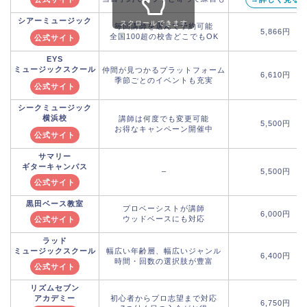
シアーミュージック
スクロールできます
毎回講師を選んで予約可能
5,866円
全国100超の校舎どこでもOK
公式サイト
EYS
ミュージックスクール
仲間が見つかるプラットフォーム
6,610円
季節ごとのイベントも充実
公式サイト
シークミュージック
横浜校
講師は何度でも変更可能
5,500円
お得なキャンペーン開催中
公式サイト
サマリー
ギターキャンパス
–
5,500円
公式サイト
黒田ベース教室
プロベーシストが講師
6,000円
ウッドベースにも対応
公式サイト
ラッド
ミュージックスクール
幅広い年齢層、幅広いジャンル
6,400円
時間・回数の選択肢が豊富
公式サイト
リズムセブン
アカデミー
初心者からプロ志望まで対応
6,750円