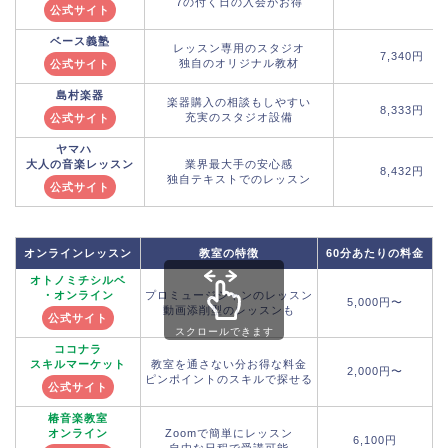
7の付く日の入会がお得
公式サイト
ベース義塾
レッスン専用のスタジオ
7,340円
独自のオリジナル教材
公式サイト
島村楽器
楽器購入の相談もしやすい
8,333円
充実のスタジオ設備
公式サイト
ヤマハ
大人の音楽レッスン
業界最大手の安心感
8,432円
独自テキストでのレッスン
公式サイト
オンラインレッスン
教室の特徴
60分あたりの料金
オトノミチシルベ
・オンライン
プロミュージシャンのレッスン
5,000円〜
動画添削型のレッスンも
公式サイト
スクロールできます
ココナラ
スキルマーケット
教室を通さない分お得な料金
2,000円〜
ピンポイントのスキルで探せる
公式サイト
椿音楽教室
オンライン
Zoomで簡単にレッスン
6,100円
1
自由な日程で受講可能