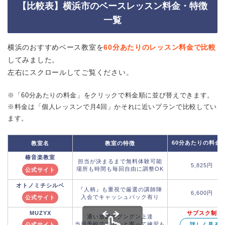
【比較表】横浜市のベースレッスン料金・特徴
一覧
横浜のおすすめベース教室を
60分あたりのレッスン料金で比較
してみました。
左右にスクロールしてご覧ください。
※「60分あたりの料金」をクリックで料金順に並び替えできます。
※料金は「個人レッスンで月4回」かそれに近いプランで比較してい
ます。
60分あたりの料金
教室名
教室の特徴
椿音楽教室
担当が決まるまで無料体験可能
5,825円
場所も時間も毎回自由に調整OK
公式サイト
オトノミチシルベ
『人柄』も重視で厳選の講師陣
6,600円
入会でキャッシュバック有り
公式サイト
MUZYX
サブスク制
通い放題でグングン上達
当日予約でフラッと寄って練習も
公式サイト
→詳しく見る