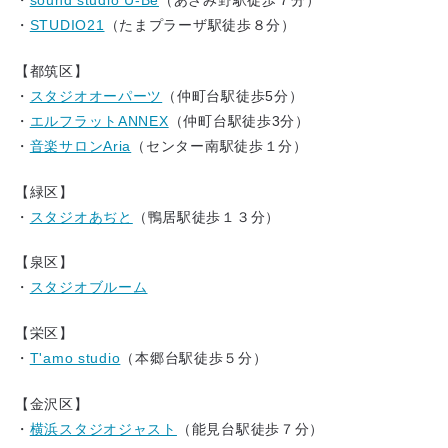
・
sound studio U-Be
（あざみ野駅徒歩７分）
・
STUDIO21
（たまプラーザ駅徒歩８分）
【都筑区】
・
スタジオオーパーツ
（仲町台駅徒歩5分）
・
エルフラットANNEX
（仲町台駅徒歩3分）
・
音楽サロンAria
（センター南駅徒歩１分）
【緑区】
・
スタジオあぢと
（鴨居駅徒歩１３分）
【泉区】
・
スタジオブルーム
【栄区】
・
T'amo studio
（本郷台駅徒歩５分）
【金沢区】
・
横浜スタジオジャスト
（能見台駅徒歩７分）