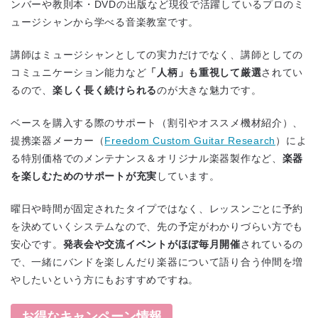
ンバーや教則本・DVDの出版など現役で活躍しているプロのミ
ュージシャンから学べる音楽教室です。
講師はミュージシャンとしての実力だけでなく、講師としての
コミュニケーション能力など
「人柄」も重視して厳選
されてい
るので、
楽しく長く続けられる
のが大きな魅力です。
ベースを購入する際のサポート（割引やオススメ機材紹介）、
提携楽器メーカー（
Freedom Custom Guitar Research
）によ
る特別価格でのメンテナンス＆オリジナル楽器製作など、
楽器
を楽しむためのサポートが充実
しています。
曜日や時間が固定されたタイプではなく、レッスンごとに予約
を決めていくシステムなので、先の予定がわかりづらい方でも
安心です。
発表会や交流イベントがほぼ毎月開催
されているの
で、一緒にバンドを楽しんだり楽器について語り合う仲間を増
やしたいという方にもおすすめですね。
お得なキャンペーン情報