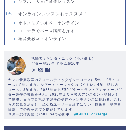
ヤマハ 大人の音楽レッスン
オンラインレッスンもオススメ！
オトノミチシルベ・オンライン
ココナラでベース講師を探す
椿音楽教室・オンライン
執筆者：ケンタトニック（稲垣健太）
ギター歴25年 ドラム歴10年
ヤマハ音楽教室のアコースティックギターコースに5年、ドラムコ
ースに5年に通う。シアーミュージックのボイトレに4年、話し方
コースに3年通う。2023年からESPギタークラフトアカデミーでギ
ター製作の技術を学ぶ。2026年より同校のアシスタント講師とし
て勤務。日々プロ視点で楽器の構造やメンテナンスに携わる。これ
らの知見を活かし、単なるユーザー目線ではない「技術者・指導者
目線」での教室選びを提案しています。
ギター製作風景はYouTubeで公開中→
@GuitarConcierge