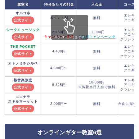
教室名
60分あたりの料金
入会金
コース
オルコネ
エレキ
ポイント制
無料
アコギ
公式サイト
シークミュージック
エレキ
2,750円
11,000円
アコギ
キャンペーン価格
※無料キャンペーン中
公式サイト
スクロールできます
クラシック
THE POCKET
エレキ
4,488円
無料
アコギ
公式サイト
クラシック
オトノミチシルベ
エレキ
4,500円〜
無料
アコギ
公式サイト
椿音楽教室
エレキ
10,000円
6,125円
アコギ
※体験当日入会で無料
公式サイト
クラシック
ココナラ
スキルマーケット
2,000円〜
無料
自由に探せ
公式サイト
オンラインギター教室6選