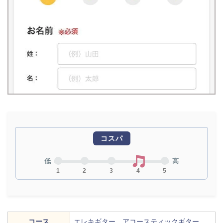
コスパ
低
高
1
2
3
4
5
コース
エレキギター、アコースティックギター