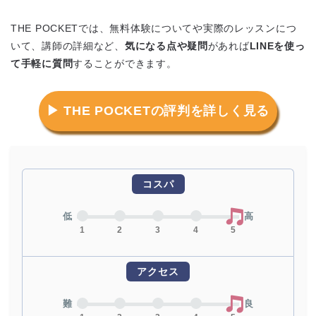
THE POCKETでは、無料体験についてや実際のレッスンにつ
いて、講師の詳細など、
気になる点や疑問
があれば
LINEを使っ
て手軽に質問
することができます。
▶ THE POCKETの評判を詳しく見る
コスパ
低
高
1
2
3
4
5
アクセス
難
良