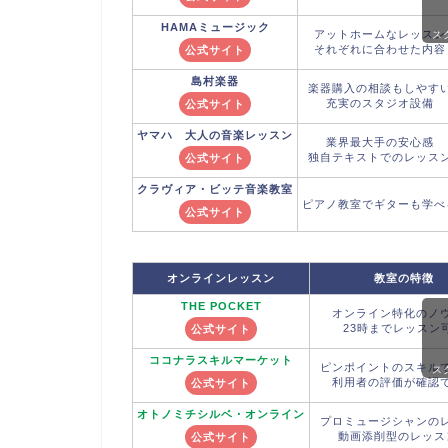
HAMAミュージック
アットホームなレッスン
ス
それぞれに合わせた内容
公式サイト
島村楽器
楽器購入の相談もしやす
充実のスタジオ設備
公式サイト
ヤマハ
大人の音楽レッスン
業界最大手の安心感
独自テキストでのレッス
公式サイト
クラヴィア・ビッテ
音楽教室
ピアノ教室でギターも学べ
公式サイト
オンラインレッスン
教室の特徴
THE POCKET
オンライン特化のノ
23時までレッスン
公式サイト
ココナラ
スキルマーケット
ピンポイントのスキル
ス
利用者の評価が確認
公式サイト
オトノミチシルベ
・オンライン
プロミュージシャンの
動画添削型のレッス
公式サイト