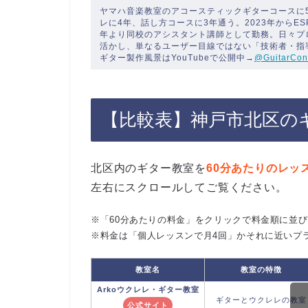
ヤマハ音楽教室のアコースティックギターコースに
レに4年、話し方コースに3年通う。2023年からE
年より同校のアシスタント講師として勤務。日々プ
活かし、単なるユーザー目線ではない「技術者・指
ギター製作風景はYouTubeで公開中→
@GuitarCon
【比較表】神戸市北区の
北区内のギター教室を
60分あたりのレッ
左右にスクロールしてご覧ください。
※「60分あたりの料金」をクリックで料金順に並
※料金は「個人レッスンで月4回」かそれに近いプ
教室名
教室の特徴
Arko
ウクレレ・ギター教室
ギターとウクレレの教室
公式サイト