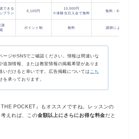
講できる
10,000円
6,100円
無料：60分
ンプラン
※体験当日入会で無料
受講
ポイント制
無料
講師による
能
ページやSNSでご確認ください。情報は間違いな
や追加情報、または教室情報の掲載希望がありま
絡いだけると幸いです。広告掲載については
こち
せを承っております。
THE POCKET』もオススメですね。レッスンの
を考えれば、この
金額以上にさらにお得な料金
だと