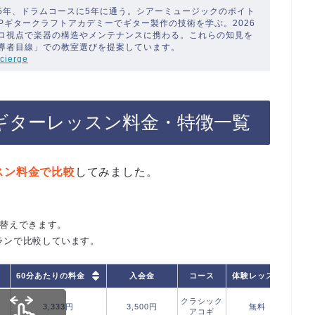
5年、ドラムコースに5年に通う。シアーミュージックのボイト
SPギタークラフトアカデミーでギター製作の技術を学ぶ。2026
ロ視点で楽器の構造やメンテナンスに携わる。これらの知見を
導者目線」での教室選びを提案しています。
cierge
ギターレッスン料金・特徴一覧
スン料金で比較
してみました。
び替えできます。
ランで比較しています。
60分あたりの料金
入会金
コース
体験レッスン
オン
クラシック
3,333円
3,500円
無料
アコギ