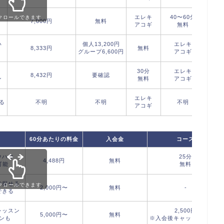
エレキ
40〜60分
クロールできます
7,000円
無料
アコギ
無料
い
個人13,200円
エレキ
8,333円
無料
グループ6,600円
アコギ
30分
エレキ
8,432円
要確認
ン
無料
アコギ
エレキ
る
不明
不明
不明
アコギ
60分あたりの料金
入会金
コース
ウハウ
25分
4,488円
無料
可能
無料
で探せる
クロールできます
2,000円〜
無料
-
できる
レッスン
2,500円
5,000円〜
無料
ンも
※入会後キャッシュバック