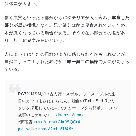
個体差が大きい。
傷や虫穴といったっ部分から
バクテリア
が入り込み、
腐食した
部分が黒い模様
となる。黒い部分は菌に侵食されているため、
木が脆くなっている場合がある。そうでない部分との差があ
り、加工難易度が高いという。
人によってはただの汚れのように感じられるかもしれないが、
自然によって生まれた独特かつ
唯一無二の模様
で人気が高まっ
ている。
RG721MSMが中古入荷！スポルテッドメイプルの杢
目のカッコよさはもちろん、独自のTight End-Rブリ
ッジを採用しているのでチューニングも簡単、コスパ
抜群のモデルです！
#Ibanez
#ubox
^新宿店
https://t.co/kGkt0SQQt4
pic.twitter.com/AOdbh9R4B6