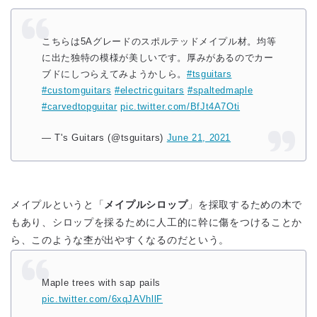
こちらは5Aグレードのスポルテッドメイプル材。均等
に出た独特の模様が美しいです。厚みがあるのでカー
ブドにしつらえてみようかしら。
#tsguitars
#customguitars
#electricguitars
#spaltedmaple
#carvedtopguitar
pic.twitter.com/BfJt4A7Oti
— T's Guitars (@tsguitars)
June 21, 2021
メイプルというと「
メイプルシロップ
」を採取するための木で
もあり、シロップを採るために人工的に幹に傷をつけることか
ら、このような杢が出やすくなるのだという。
Maple trees with sap pails
pic.twitter.com/6xqJAVhllF