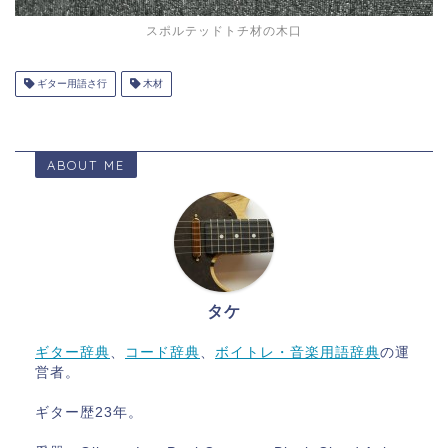
スポルテッドトチ材の木口
ギター用語さ行
木材
ABOUT ME
タケ
ギター辞典
、
コード辞典
、
ボイトレ・音楽用語辞典
の運
営者。
ギター歴23年。