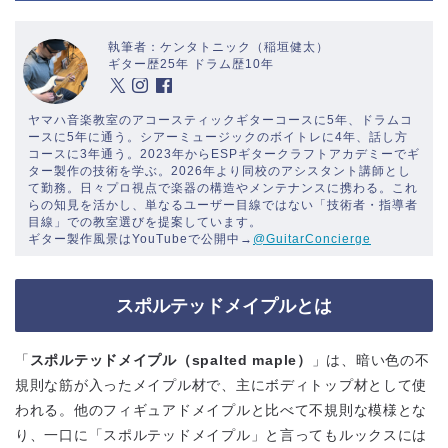
執筆者：ケンタトニック（稲垣健太）
ギター歴25年 ドラム歴10年
ヤマハ音楽教室のアコースティックギターコースに5年、ドラムコ
ースに5年に通う。シアーミュージックのボイトレに4年、話し方
コースに3年通う。2023年からESPギタークラフトアカデミーでギ
ター製作の技術を学ぶ。2026年より同校のアシスタント講師とし
て勤務。日々プロ視点で楽器の構造やメンテナンスに携わる。これ
らの知見を活かし、単なるユーザー目線ではない「技術者・指導者
目線」での教室選びを提案しています。
ギター製作風景はYouTubeで公開中→
@GuitarConcierge
スポルテッドメイプルとは
「
スポルテッドメイプル（spalted maple）
」は、暗い色の不
規則な筋が入ったメイプル材で、主にボディトップ材として使
われる。他のフィギュアドメイプルと比べて不規則な模様とな
り、一口に「スポルテッドメイプル」と言ってもルックスには