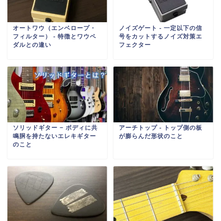
オートワウ（エンベロープ・
ノイズゲート ‐ 一定以下の信
フィルター） ‐ 特徴とワウペ
号をカットするノイズ対策エ
ダルとの違い
フェクター
ソリッドギター − ボディに共
アーチトップ ‐ トップ側の板
鳴胴を持たないエレキギター
が膨らんだ形状のこと
のこと