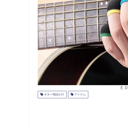
E.D
ギター用語か行
アイテム