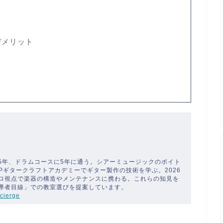
デメリット
5年、ドラムコースに5年に通う。シアーミュージックのボイト
SPギタークラフトアカデミーでギター製作の技術を学ぶ。2026
ロ視点で楽器の構造やメンテナンスに携わる。これらの知見を
導者目線」での教室選びを提案しています。
cierge