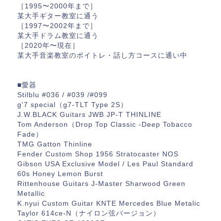
［1995〜2000年まで］
某大手ギター教室に通う
［1997〜2002年まで］
某大手ドラム教室に通う
［2020年〜現在］
某大手音楽教室のボイトレ・話し方コースに通い中
■愛器
Stilblu #036 / #039 /#099
g'7 special（g7-TLT Type 2S）
J.W.BLACK Guitars JWB JP-T THINLINE
Tom Anderson（Drop Top Classic -Deep Tobacco
Fade）
TMG Gatton Thinline
Fender Custom Shop 1956 Stratocaster NOS
Gibson USA Exclusive Model / Les Paul Standard
60s Honey Lemon Burst
Rittenhouse Guitars J-Master Sharwood Green
Metallic
K.nyui Custom Guitar KNTE Mercedes Blue Metalic
Taylor 614ce-N（ナイロン弦バージョン）