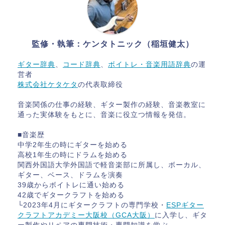
監修・執筆：ケンタトニック（稲垣健太）
ギター辞典
、
コード辞典
、
ボイトレ・音楽用語辞典
の運
営者
株式会社ケタケタ
の代表取締役
音楽関係の仕事の経験、ギター製作の経験、音楽教室に
通った実体験をもとに、音楽に役立つ情報を発信。
■音楽歴
中学2年生の時にギターを始める
高校1年生の時にドラムを始める
関西外国語大学外国語で軽音楽部に所属し、ボーカル、
ギター、ベース、ドラムを演奏
39歳からボイトレに通い始める
42歳でギタークラフトを始める
└2023年4月にギタークラフトの専門学校・
ESPギター
クラフトアカデミー大阪校（GCA大阪）
に入学し、ギタ