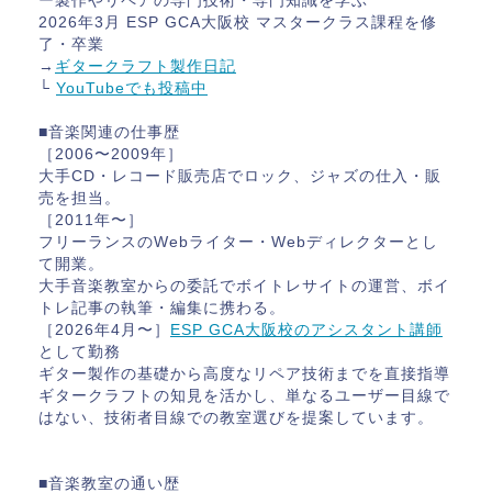
ー製作やリペアの専門技術・専門知識を学ぶ
2026年3月 ESP GCA大阪校 マスタークラス課程を修
了・卒業
→
ギタークラフト製作日記
└
YouTubeでも投稿中
■音楽関連の仕事歴
［2006〜2009年］
大手CD・レコード販売店でロック、ジャズの仕入・販
売を担当。
［2011年〜］
フリーランスのWebライター・Webディレクターとし
て開業。
大手音楽教室からの委託でボイトレサイトの運営、ボイ
トレ記事の執筆・編集に携わる。
［2026年4月〜］
ESP GCA大阪校のアシスタント講師
として勤務
ギター製作の基礎から高度なリペア技術までを直接指導
ギタークラフトの知見を活かし、単なるユーザー目線で
はない、技術者目線での教室選びを提案しています。
■音楽教室の通い歴