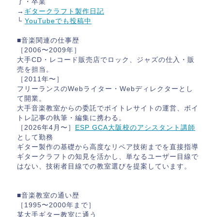
了・卒業
→
ギタークラフト製作日記
└
YouTubeでも投稿中
■音楽関連の仕事歴
［2006〜2009年］
大手CD・レコード販売店でロック、ジャズの仕入・販
売を担当。
［2011年〜］
フリーランスのWebライター・Webディレクターとし
て開業。
大手音楽教室からの委託でボイトレサイトの運営、ボイ
トレ記事の執筆・編集に携わる。
［2026年4月〜］
ESP GCA大阪校のアシスタント講師
として勤務
ギター製作の基礎から高度なリペア技術までを直接指導
ギタークラフトの知見を活かし、単なるユーザー目線で
はない、技術者目線での教室選びを提案しています。
■音楽教室の通い歴
［1995〜2000年まで］
某大手ギター教室に通う