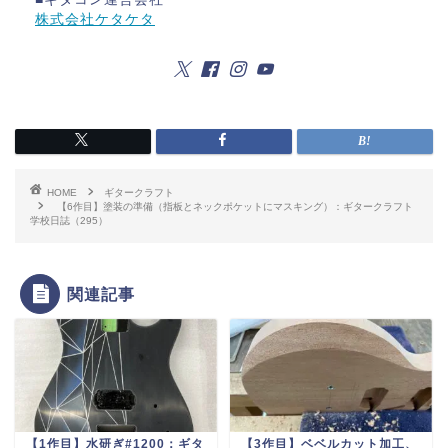
株式会社ケタケタ
HOME
ギタークラフト
【6作目】塗装の準備（指板とネックポケットにマスキング）：ギタークラフト
学校日誌（295）
関連記事
【1作目】水研ぎ#1200：ギタ
【3作目】ベベルカット加工、