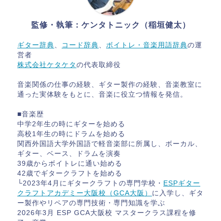
監修・執筆：ケンタトニック（稲垣健太）
ギター辞典
、
コード辞典
、
ボイトレ・音楽用語辞典
の運
営者
株式会社ケタケタ
の代表取締役
音楽関係の仕事の経験、ギター製作の経験、音楽教室に
通った実体験をもとに、音楽に役立つ情報を発信。
■音楽歴
中学2年生の時にギターを始める
高校1年生の時にドラムを始める
関西外国語大学外国語で軽音楽部に所属し、ボーカル、
ギター、ベース、ドラムを演奏
39歳からボイトレに通い始める
42歳でギタークラフトを始める
└2023年4月にギタークラフトの専門学校・
ESPギター
クラフトアカデミー大阪校（GCA大阪）
に入学し、ギタ
ー製作やリペアの専門技術・専門知識を学ぶ
2026年3月 ESP GCA大阪校 マスタークラス課程を修