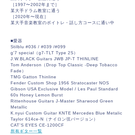
［1997〜2002年まで］
某大手ドラム教室に通う
［2020年〜現在］
某大手音楽教室のボイトレ・話し方コースに通い中
■愛器
Stilblu #036 / #039 /#099
g'7 special（g7-TLT Type 2S）
J.W.BLACK Guitars JWB JP-T THINLINE
Tom Anderson（Drop Top Classic -Deep Tobacco
Fade）
TMG Gatton Thinline
Fender Custom Shop 1956 Stratocaster NOS
Gibson USA Exclusive Model / Les Paul Standard
60s Honey Lemon Burst
Rittenhouse Guitars J-Master Sharwood Green
Metallic
K.nyui Custom Guitar KNTE Mercedes Blue Metalic
Taylor 614ce-N（ナイロン弦バージョン）
CAT'S EYES CE-1200CF
所有ギター一覧