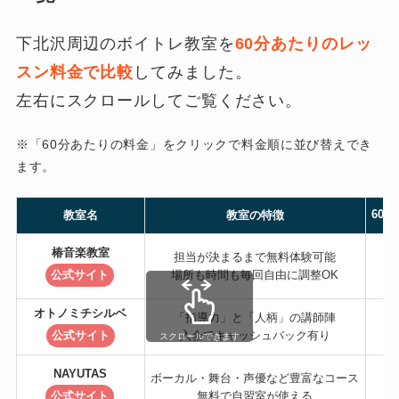
下北沢周辺のボイトレ教室を
60分あたりのレッ
スン料金で比較
してみました。
左右にスクロールしてご覧ください。
※「60分あたりの料金」をクリックで料金順に並び替えでき
ます。
60
教室名
教室の特徴
椿音楽教室
担当が決まるまで無料体験可能
公式サイト
場所も時間も毎回自由に調整OK
オトノミチシルベ
「指導力」と「人柄」の講師陣
公式サイト
入会でキャッシュバック有り
スクロールできます
NAYUTAS
ボーカル・舞台・声優など豊富なコース
公式サイト
無料で自習室が使える