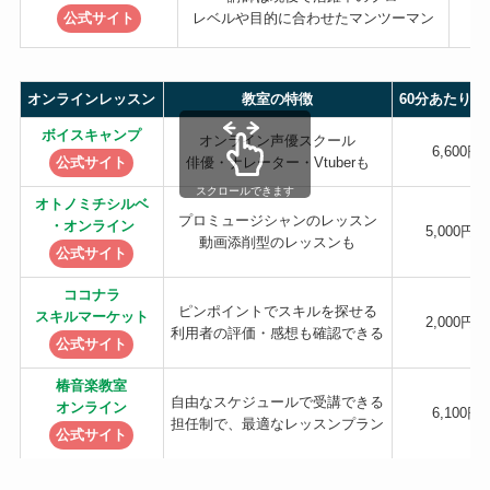
公式サイト
レベルや目的に合わせたマンツーマン
オンラインレッスン
教室の特徴
60分あたりの
ボイスキャンプ
オンライン声優スクール
6,600円
公式サイト
俳優・ナレーター・Vtuberも
スクロールできます
オトノミチシルベ
プロミュージシャンのレッスン
・オンライン
5,000円〜
動画添削型のレッスンも
公式サイト
ココナラ
ピンポイントでスキルを探せる
スキルマーケット
2,000円〜
利用者の評価・感想も確認できる
公式サイト
椿音楽教室
自由なスケジュールで受講できる
オンライン
6,100円
担任制で、最適なレッスンプラン
公式サイト