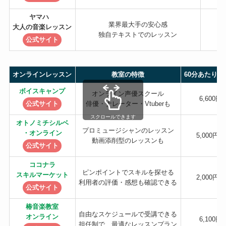
ヤマハ
業界最大手の安心感
大人の音楽レッスン
独自テキストでのレッスン
公式サイト
オンラインレッスン
教室の特徴
60分あたりの
ボイスキャンプ
オンライン声優スクール
6,600円
公式サイト
俳優・ナレーター・Vtuberも
スクロールできます
オトノミチシルベ
プロミュージシャンのレッスン
・オンライン
5,000円〜
動画添削型のレッスンも
公式サイト
ココナラ
ピンポイントでスキルを探せる
スキルマーケット
2,000円〜
利用者の評価・感想も確認できる
公式サイト
椿音楽教室
自由なスケジュールで受講できる
オンライン
6,100円
担任制で、最適なレッスンプラン