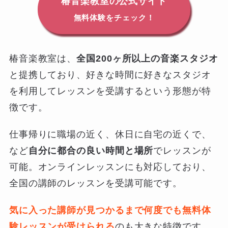
椿音楽教室の公式サイト
無料体験をチェック！
椿音楽教室は、
全国200ヶ所以上の音楽スタジオ
と提携しており、好きな時間に好きなスタジオ
を利用してレッスンを受講するという形態が特
徴です。
仕事帰りに職場の近く、休日に自宅の近くで、
など
自分に都合の良い時間と場所
でレッスンが
可能。オンラインレッスンにも対応しており、
全国の講師のレッスンを受講可能です。
気に入った講師が見つかるまで何度でも無料体
地図から探す
比較表で探す
験レッスンが受けられる
のも大きな特徴です。