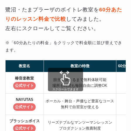
鷺沼・たまプラーザのボイトレ教室を
60分あた
りのレッスン料金で比較
してみました。
左右にスクロールしてご覧ください。
※「60分あたりの料金」をクリックで料金順に並び替えでき
ます。
60分
教室名
教室の特徴
椿音楽教室
担当が決まるまで無料体験可能
公式サイト
場所も時間も毎回自由に調整OK
スクロールできます
NAYUTAS
ボーカル・舞台・声優など豊富なコース
公式サイト
無料で自習室が使える
ブラッシュボイス
リーズナブルなマンツーマンレッスン
公式サイト
プロダクション推薦制度