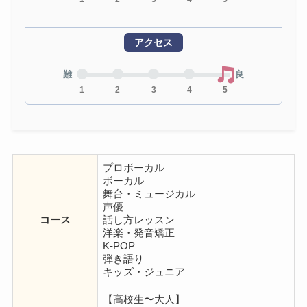
アクセス
難
良
1
2
3
4
5
プロボーカル
ボーカル
舞台・ミュージカル
声優
コース
話し方レッスン
洋楽・発音矯正
K-POP
弾き語り
キッズ・ジュニア
【高校生〜大人】