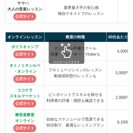
ヤマハ
業界最大手の安心感
大人の音楽レッスン
独自テキストでのレッスン
公式サイト
オンラインレッスン
教室の特徴
60分あたりの
ボイスキャンプ
オンライン声優スクール
6,600円
公式サイト
俳優・ナレーター・Vtuberも
スクロールできます
オトノミチシルベ
プロミュージシャンのレッスン
・オンライン
5,000円〜
動画添削型のレッスンも
公式サイト
ココナラ
ピンポイントでスキルを探せる
スキルマーケット
2,000円〜
利用者の評価・感想も確認できる
公式サイト
椿音楽教室
自由なスケジュールで受講できる
オンライン
6,100円
担任制で、最適なレッスンプラン
公式サイト