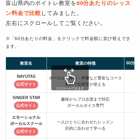
富山県内のボイトレ教室を
60分あたりのレッス
ン料金で比較
してみました。
左右にスクロールしてご覧ください。
※「60分あたりの料金」をクリックで料金順に並び替えでき
ます。
60分
教室名
教室の特徴
NAYUTAS
ボーカル・舞台・声優など豊富なコース
公式サイト
無料で自習室が使える
スクロールできます
SINGER STAR
趣味からプロ志望まで対応
公式サイト
ボーカルボイス専門
エモーショナル
一人ひとりに合わせたレッスン
ボーカルスクール
目的に合わせて学べる
公式サイト