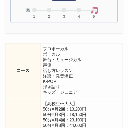
難
1
2
3
4
5
プロボーカル
ボーカル
舞台・ミュージカル
声優
コース
話し方レッスン
洋楽・発音矯正
K-POP
弾き語り
キッズ・ジュニア
【高校生〜大人】
50分×月2回：13,200円
50分×月3回：18,150円
50分×月4回：23,100円
50分×月8回：44,000円